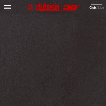
Club / 
Live