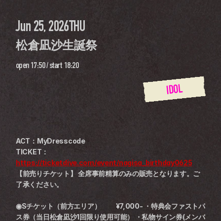
Jun 25, 2026
THU
松倉凪沙生誕祭 
open
17:50
 / 
start
18:20
IDOL
ACT：MyDresscode
TICKET：
https://ticketdive.com/event/nagisa_birthday0625
【前売りチケット】 全席事前精算のみの販売となります。ご
了承ください。
◉Sチケット（前方エリア）　　 ¥7,000- ・特典会ファストパ
ス券（当日松倉凪沙1回限り使用可能） ・私物サイン券(メンバ