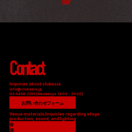
TOP
Contact
Inquiries about clubasia
info@clubasia.jp
03-5458-2551 (Weekdays 13:00 - 21:00)
お問い合わせフォーム
Venue materials/inquiries regarding stage 
production, sound, and lighting
会
場