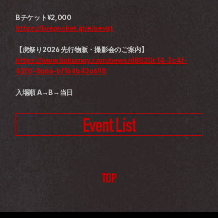
Bチケット¥2,000
https://livepocket.jp/e/aevgt
【虎祭り2026 先行物販・撮影会のご案内】
https://www.kakumay.com/news/d8820c14-3c4f-
42f0-8ab6-bf164b42a698
入場順 A→B→当日
Event List
TOP