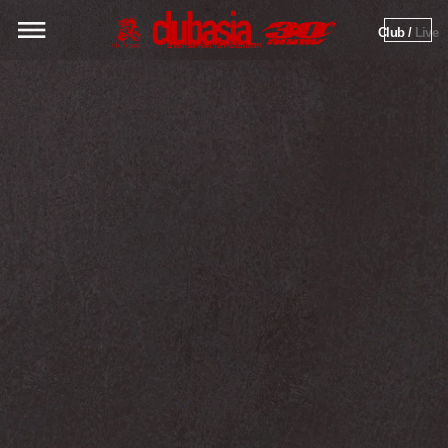
Club / 
Live