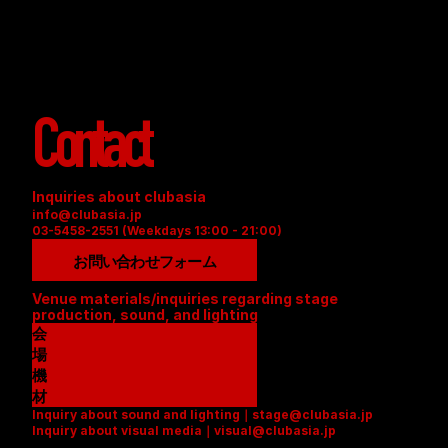
Contact
Inquiries about clubasia
info@clubasia.jp
03-5458-2551 (Weekdays 13:00 - 21:00)
お問い合わせフォーム
Venue materials/inquiries regarding stage 
production, sound, and lighting
会
場
資
機
料
材
Inquiry about sound and lighting｜stage@clubasia.jp
(
リ
Inquiry about visual media｜visual@clubasia.jp
P
ス