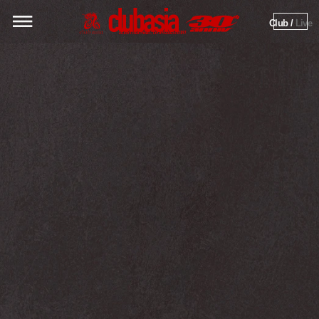
Club / 
Live