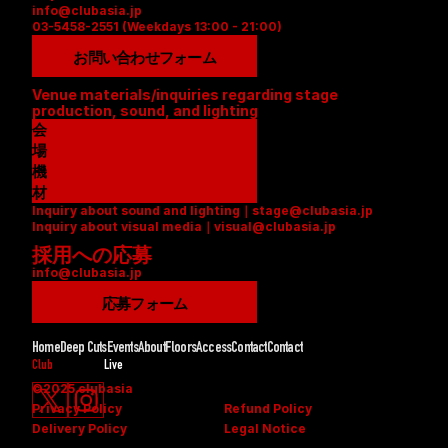
info@clubasia.jp
03-5458-2551 (Weekdays 13:00 - 21:00)
お問い合わせフォーム
Venue materials/inquiries regarding stage 
production, sound, and lighting
会
場
資
機
料
材
Inquiry about sound and lighting｜stage@clubasia.jp
(
リ
Inquiry about visual media｜visual@clubasia.jp
P
ス
採用への応募
D
ト
info@clubasia.jp
F
(
)
P
応募フォーム
D
F
Home
Deep Cuts
Events
About
Floors
Access
Contact
Contact
)
Club
Live
©2025 clubasia
Privacy Policy
Refund Policy
Delivery Policy
Legal Notice