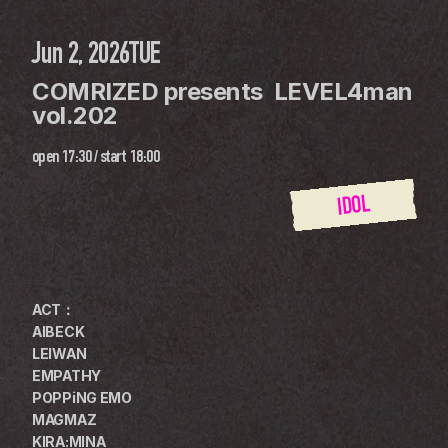
Jun 2, 2026
TUE
COMRIZED presents  LEVEL4man 
vol.202 
open
17:30
 / 
start
18:00
IDOL
ACT：
AIBECK
LEIWAN
EMPATHY
POPPiNG EMO
MAGMAZ
KIRA:MINA