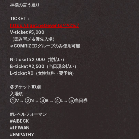
神様の言う通り
TICKET：
https://tiget.net/events/492167
V-ticket ¥5,000
（囲み写メ＆優先入場）
※COMRIZEDグループのみ使用可能
N-ticket ¥2,000（前払い）
B-ticket ¥2,500（当日現金払い）
L-ticket ¥0（女性無料・要予約）
各チケット1D別
入場順
①V → ②N → ③B → ④L → ⑤当日券
#レベルフォーマン
#AIBECK
#LEIWAN
#EMPATHY