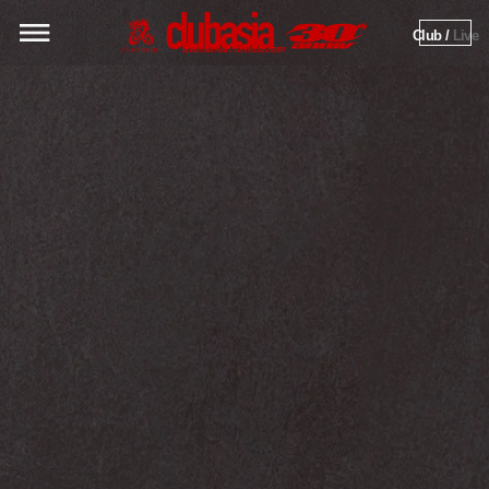
Club / 
Live