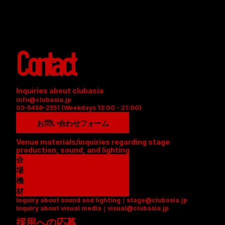
Contact
Inquiries about clubasia
info@clubasia.jp
03-5458-2551 (Weekdays 13:00 - 21:00)
お問い合わせフォーム
Venue materials/inquiries regarding stage 
production, sound, and lighting
会
場
資
機
料
材
Inquiry about sound and lighting｜stage@clubasia.jp
(
リ
Inquiry about visual media｜visual@clubasia.jp
P
ス
採用への応募
D
ト