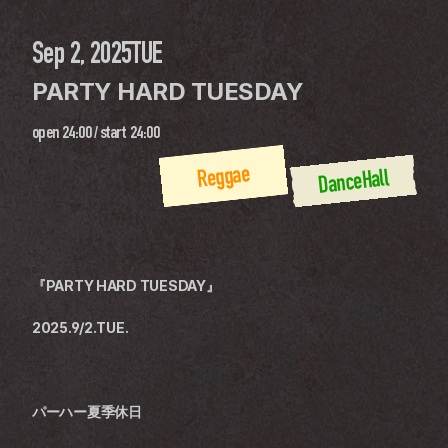
Sep 2, 2025
TUE
PARTY HARD TUESDAY
open
24:00
 / 
start
24:00
Reggae
DanceHall
『PARTY HARD TUESDAY』
2025.9/2.TUE.
パーハー夏季休日