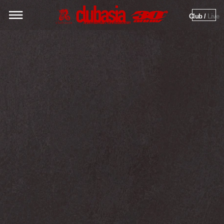
Club / 
Live