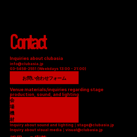
Contact
Inquiries about clubasia
info@clubasia.jp
03-5458-2551 (Weekdays 13:00 - 21:00)
お問い合わせフォーム
Venue materials/inquiries regarding stage 
production, sound, and lighting
会
場
資
機
料
材
Inquiry about sound and lighting｜stage@clubasia.jp
(
リ
Inquiry about visual media｜visual@clubasia.jp
P
ス