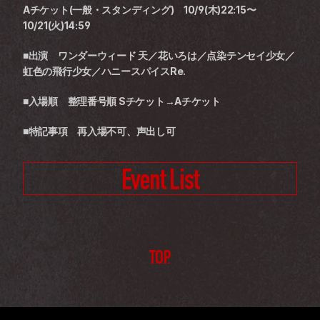
Aチケット(一般・スタンディング)　10/9(木)22:15〜
10/21(火)14:59　
■出演　ワンダーウィード 天／花いろは／点染テンセイ少女／
虹色の飛行少女／ハニースパイスRe.
■入場順　整理番号順 Sチケット→Aチケット
■特記事項　再入場不可、声出し可
Event List
TOP