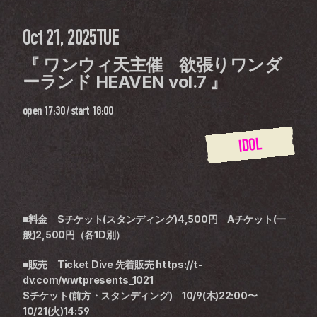
Oct 21, 2025
TUE
『 ワンウィ天主催　欲張りワンダ
ーランド HEAVEN vol.7 』
open
17:30
 / 
start
18:00
IDOL
■料金　Sチケット(スタンディング)4,500円　Aチケット(一
般)2,500円（各1D別） 
■販売　Ticket Dive 先着販売 https://t-
dv.com/wwtpresents_1021
Sチケット(前方・スタンディング)　10/9(木)22:00〜
10/21(火)14:59　