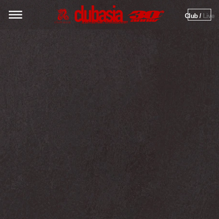
Club / 
Live