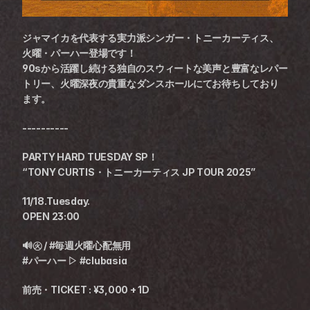
ジャマイカを代表する実力派シンガー・トニーカーティス、
火曜・パーハー登場です！
90sから活躍し続ける独自のスウィートな美声と豊富なレパー
トリー、火曜深夜の貴重なダンスホールにてお待ちしており
ます。
----------
PARTY HARD TUESDAY SP！
“TONY CURTIS・トニーカーティス JP TOUR 2025”
11/18.Tuesday.
OPEN 23:00
🔊㊋ / #毎週火曜心配無用
#パーハー ▷ #clubasia
前売・TICKET : ¥3,000 + 1D