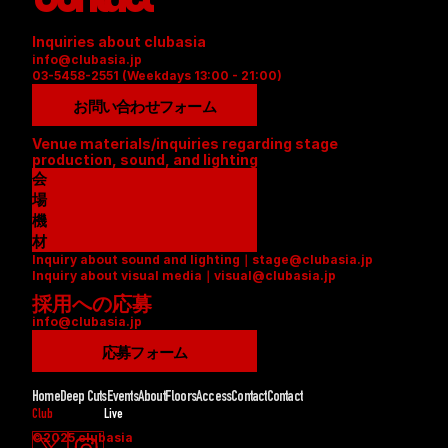
Inquiries about clubasia
info@clubasia.jp
03-5458-2551 (Weekdays 13:00 - 21:00)
お問い合わせフォーム
Venue materials/inquiries regarding stage 
production, sound, and lighting
会
場
資
機
料
材
Inquiry about sound and lighting｜stage@clubasia.jp
(
リ
Inquiry about visual media｜visual@clubasia.jp
P
ス
採用への応募
D
ト
info@clubasia.jp
F
(
)
P
応募フォーム
D
F
Home
Deep Cuts
Events
About
Floors
Access
Contact
Contact
)
Club
Live
©2025 clubasia