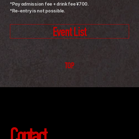
*Pay admission fee + drink fee ¥700.
*Re-entry is not possible.
Event List
TOP
Contact