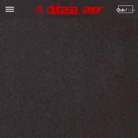
Club / 
Live