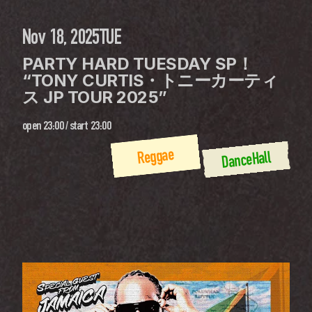
Nov 18, 2025
TUE
PARTY HARD TUESDAY SP！ 
“TONY CURTIS・トニーカーティ
ス JP TOUR 2025”
open
23:00
 / 
start
23:00
Reggae
DanceHall