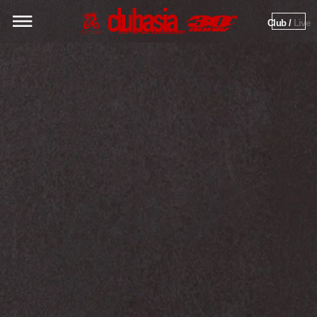
Club / 
Live