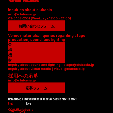
Inquiries about clubasia
info@clubasia.jp
03-5458-2551 (Weekdays 13:00 - 21:00)
お問い合わせフォーム
Venue materials/inquiries regarding stage 
production, sound, and lighting
会
場
資
機
料
材
Inquiry about sound and lighting｜stage@clubasia.jp
(
リ
Inquiry about visual media｜visual@clubasia.jp
P
ス
採用への応募
D
ト
info@clubasia.jp
F
(
)
P
応募フォーム
D
F
Home
Deep Cuts
Events
About
Floors
Access
Contact
Contact
)
Club
Live
©2025 clubasia