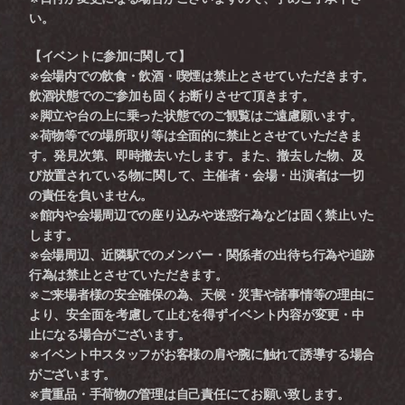
い。 
【イベントに参加に関して】
※会場内での飲食・飲酒・喫煙は禁止とさせていただきます。
飲酒状態でのご参加も固くお断りさせて頂きます。
※脚立や台の上に乗った状態でのご観覧はご遠慮願います。
※荷物等での場所取り等は全面的に禁止とさせていただきま
す。発見次第、即時撤去いたします。また、撤去した物、及
び放置されている物に関して、主催者・会場・出演者は一切
の責任を負いません。
※館内や会場周辺での座り込みや迷惑行為などは固く禁止いた
します。
※会場周辺、近隣駅でのメンバー・関係者の出待ち行為や追跡
行為は禁止とさせていただきます。
※ご来場者様の安全確保の為、天候・災害や諸事情等の理由に
より、安全面を考慮して止むを得ずイベント内容が変更・中
止になる場合がございます。
※イベント中スタッフがお客様の肩や腕に触れて誘導する場合
がございます。
※貴重品・手荷物の管理は自己責任にてお願い致します。