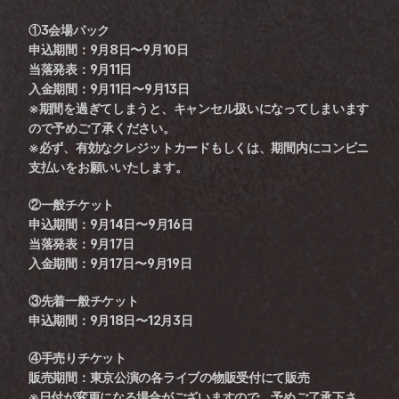
①3会場パック
申込期間：9月8日〜9月10日
当落発表：9月11日
入金期間：9月11日〜9月13日
※期間を過ぎてしまうと、キャンセル扱いになってしまいます
ので予めご了承ください。
※必ず、有効なクレジットカードもしくは、期間内にコンビニ
支払いをお願いいたします。 
②一般チケット
申込期間：9月14日〜9月16日
当落発表：9月17日
入金期間：9月17日〜9月19日 
③先着一般チケット
申込期間：9月18日〜12月3日 
④手売りチケット
販売期間：東京公演の各ライブの物販受付にて販売
※日付が変更になる場合がございますので、予めご了承下さ