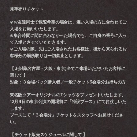
④手売りチケット
※お友達同士で観覧希望の場合は、遅い入場の方に合わせてご
入場をお願いいたします。
※集合時間に間に合わなかった場合でも、ご自身の番号に入っ
て入場とさせていただきます。
※ご入場の際、先にご入場されたお客様は、後から来られるお
客様分の場所取りは一切禁止とします。 
【 3会場(名古屋・大阪・東京)全てご来場いただいたお客様に
関して 】
対象：３会場パック購入者／一般チケット3会場分お持ちの方 
東名阪ツアーオリジナルのTシャツをプレゼントいたします。
12月4日の東京公演の開場前に「特設ブース」にてお渡しいた
します。
ブースにて「３会場分」チケットをスタッフへお見せくださ
い。 
【 チケット販売スケジュールに関して 】