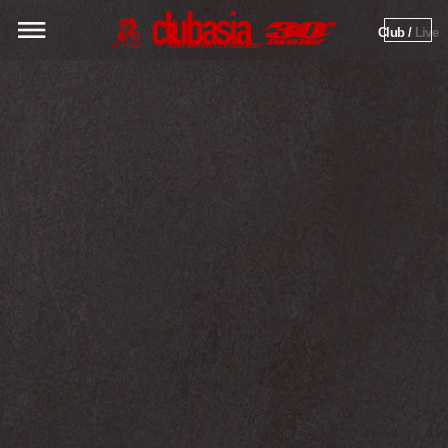
Club / 
Live