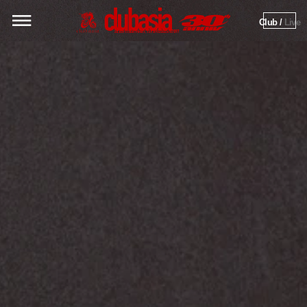
Club / 
Live