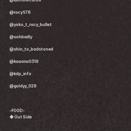
@racy578
@yoko_t_racy_bullet
@sohbadly
@shin_to_badstoned
@kaaana0318
@kdp_info
@goldyy_028
-FO0D-
◆ Out Side