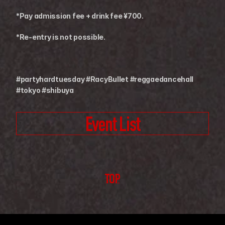
*Pay admission fee + drink fee ¥700.
*Re-entry is not possible.
#partyhardtuesday #RacyBullet #reggaedancehall 
#tokyo #shibuya
Event List
TOP