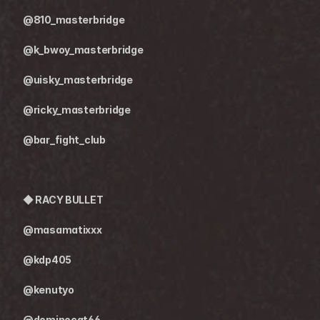
@810_masterbridge
@k_bwoy_masterbridge
@uisky_masterbridge
@ricky_masterbridge
@bar_fight_club
◆ RACY BULLET
@masamatixxx
@kdp405
@kenutyo
@dominocat66