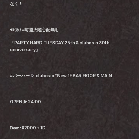
なく！
🔊㊋ / #毎週火曜心配無用
『PARTY HARD TUESDAY 25th & clubasia 30th 
anniversary』
#パーハー ▷ clubasia *New 1F BAR FlOOR & MAIN
OPEN ▶︎ 24:00
𝐃𝐨𝐨𝐫 : ¥2000 + 1D