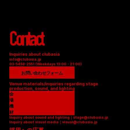
Contact
Inquiries about clubasia
info@clubasia.jp
03-5458-2551 (Weekdays 13:00 - 21:00)
お問い合わせフォーム
Venue materials/inquiries regarding stage 
production, sound, and lighting
会
場
資
機
料
材
Inquiry about sound and lighting｜stage@clubasia.jp
(
リ
Inquiry about visual media｜visual@clubasia.jp
P
ス