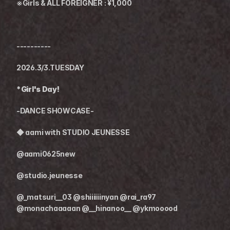
※Girls & ALL FOREIGNER : ¥1,000
----------
2026.3/3.TUESDAY
*Girl's Day!
-DANCE SHOWCASE-
◆ aami with STUDIO JEUNESSE
@aami0625new
@studio.jeunesse
@_matsuri__03 @shiiiiiinyan @rai_ra97 
@monachaaaaan @__hinanoo__ @ykmooood