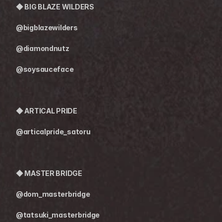
◆ 
BIG BLAZE WILDERS
@bigblazewilders
@diamondnutz
@soysauceface
◆ ARTICAL PRIDE
@articalpride_satoru
◆ MASTER BRIDGE
@dom_masterbridge
@tatsuki_masterbridge