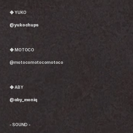
◆ YUKO
@yukochups
◆ MOTOCO
@motocomotocomotoco
◆ ABY
@aby_moniq
- SOUND -