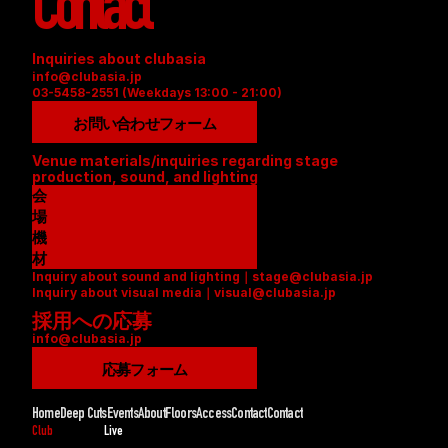
Contact
Inquiries about clubasia
info@clubasia.jp
03-5458-2551 (Weekdays 13:00 - 21:00)
お問い合わせフォーム
Venue materials/inquiries regarding stage 
production, sound, and lighting
会
場
資
機
料
材
Inquiry about sound and lighting｜stage@clubasia.jp
(
リ
Inquiry about visual media｜visual@clubasia.jp
P
ス
採用への応募
D
ト
info@clubasia.jp
F
(
)
P
応募フォーム
D
F
Home
Deep Cuts
Events
About
Floors
Access
Contact
Contact
)
Club
Live