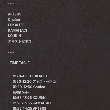
- - -
AFTERS
Chalca
FOKALITE
KAMAITACI
KOURiN
アキストゼネコ
- - -
-TIME TABLE-
11:20-11:50 FOKALITE
11:50-12:20 アキストゼネコ
12:20-12:50 Chalca
-調整 5分-
12:55-13:25 KOURiN
13:25-13:55 KAMAITACI
13:55-14:25 AFTERS