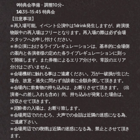
-特典会準備・調整10分-
14:35-15:45 特典会
【注意事項】 
※再入場可能。イベント公演中は1drink発生しますが、終演後
物販中の再入場はフリーとなります。再入場の際は必ず会場
スタッフへお申し付けください。
※本公演におけるライブレギュレーションは、基本的に会場側
の案内と各演者様の定めた各ライブレギュレーションに則っ
て開催します。また券種によるエリア分けや、常設のエリア
分けはございません。
※会場機材に触れる事はご遠慮ください。万が一破損が生じた
場合、故意・過失に問わず当該者に全額弁償して頂きます。
※会場内に飲食物の持ち込みは、お断りさせて頂きます。（出
演者への差し入れも含め）尚、持ち込みが発覚した場合は、
没収させて頂きます。
※泥酔者の入場は、お断り致します。
※会場周辺でのたむろ、大声での会話は近隣の迷惑になる為、
ご遠慮下さい。
※会場周辺での喫煙は近隣の迷惑になる為、禁止とさせて頂き
ます。