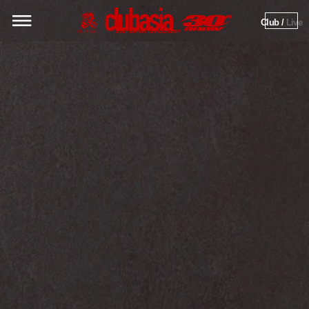
Club / 
Live