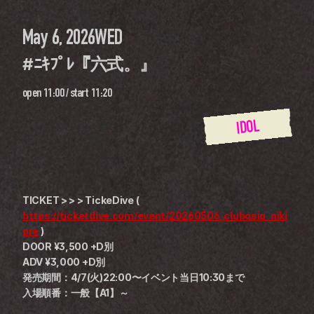
May 6, 2026
WED
#ﾆｷﾌﾟﾚ『六式。』
open
11:00
 / 
start
11:20
IDOL
TICKET > > > TickeDive ( 
https://ticketdive.com/event/20260506_clubasia_niki
pre
 )
DOOR ¥3,500 +D別
ADV ¥3,000 +D別
発売期間：4/7(火)22:00〜イベント当日10:30まで
入場順番：一般【A1】～