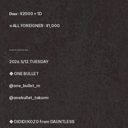
𝐃𝐨𝐨𝐫 : ¥2000 + 1D
※ALL FOREIGNER : ¥1,000
----------
2026.5/12.TUESDAY
◆
ONE BULLET
@one_bullet_m
@onebullet_takumi
◆ DIDIDI KOZO from DAUNTLESS