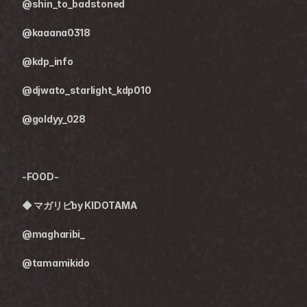
@shin_to_badstoned
@kaaana0318
@kdp_info
@djwato_starlight_kdp010
@goldyy_028
-FOOD-
◆ 
マガリビby KIDOTAMA
@magharibi_
@tamamikido