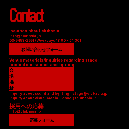
Contact
Inquiries about clubasia
info@clubasia.jp
03-5458-2551 (Weekdays 13:00 - 21:00)
お問い合わせフォーム
Venue materials/inquiries regarding stage 
production, sound, and lighting
会
場
資
機
料
材
Inquiry about sound and lighting｜stage@clubasia.jp
(
リ
Inquiry about visual media｜visual@clubasia.jp
P
ス
採用への応募
D
ト
info@clubasia.jp
F
(
)
P
応募フォーム
D