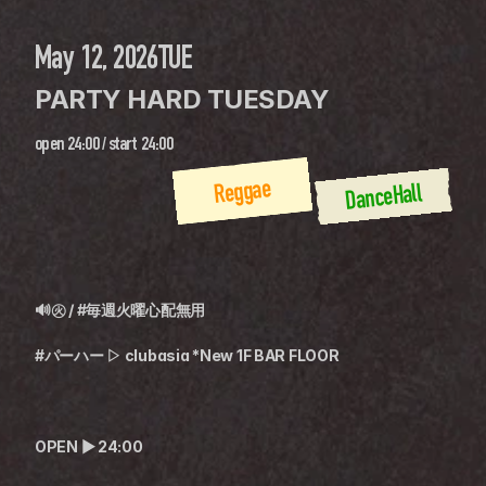
May 12, 2026
TUE
PARTY HARD TUESDAY
open
24:00
 / 
start
24:00
Reggae
DanceHall
🔊㊋ / #毎週火曜心配無用
#パーハー ▷ clubasia *New 1F BAR FLOOR
OPEN ▶︎ 24:00