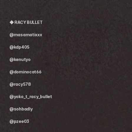
◆ RACY BULLET
@masamatixxx
@kdp405
@kenutyo
@dominocat66
@racy578
@yoko_t_racy_bullet
@sohbadly
@pzee03