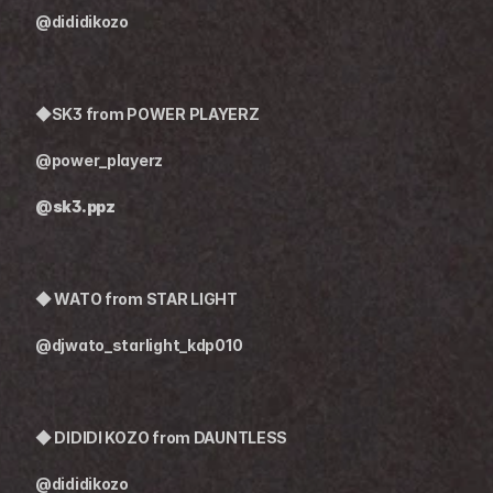
@dididikozo
◆SK3 from POWER PLAYERZ
@power_playerz
@sk3.ppz
◆ WATO from STAR LIGHT
@djwato_starlight_kdp010
◆ DIDIDI KOZO from DAUNTLESS
@dididikozo