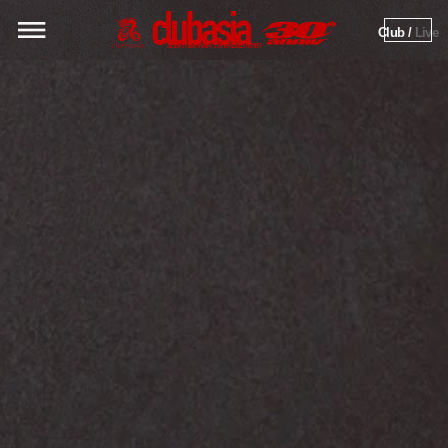
Club / 
Live