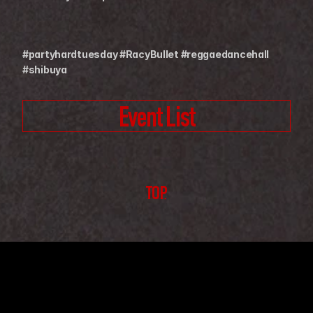
#partyhardtuesday #RacyBullet #reggaedancehall 
#shibuya
Event List
TOP