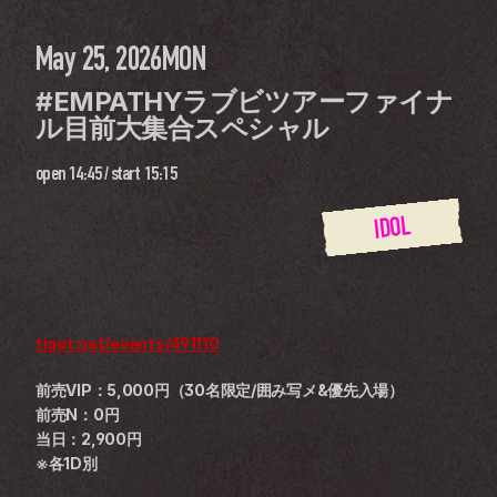
May 25, 2026
MON
#EMPATHYラブビツアーファイナ
ル目前大集合スペシャル 
open
14:45
 / 
start
15:15
IDOL
tiget.net/events/491110
前売VIP：5,000円（30名限定/囲み写メ&優先入場）
前売N：0円
当日：2,900円
※各1D別