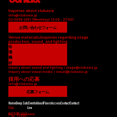
Inquiries about clubasia
info@clubasia.jp
03-5458-2551 (Weekdays 13:00 - 21:00)
お問い合わせフォーム
Venue materials/inquiries regarding stage 
production, sound, and lighting
会
場
資
機
料
材
Inquiry about sound and lighting｜stage@clubasia.jp
(
リ
Inquiry about visual media｜visual@clubasia.jp
P
ス
採用への応募
D
ト
info@clubasia.jp
F
(
)
P
応募フォーム
D
F
Home
Deep Cuts
Events
About
Floors
Access
Contact
Contact
)
Club
Live
©2025 clubasia