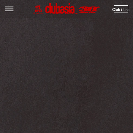
Club / 
Live