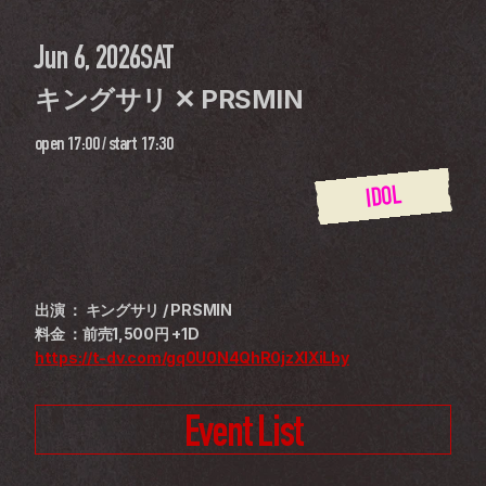
Jun 6, 2026
SAT
キングサリ ✕ PRSMIN
open
17:00
 / 
start
17:30
IDOL
出演 ： キングサリ / PRSMIN
料金 ：前売1,500円 +1D
https://t-dv.com/gq0U0N4QhR0jzXIXiLby
Event List