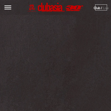
Club / 
Live