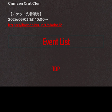
Crimson Crat Clan 
 【チケット先着販売】
2026/05/03(日) 10:00〜
https://livepocket.jp/t/shake12
Event List
TOP