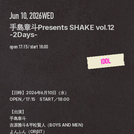
Jun 10, 2026
WED
手島章斗Presents SHAKE vol.12 
-2Days-
open
17:15
 / 
start
18:00
IDOL
【日時】2026年6月10日（水）
OPEN／17:15　START／18:00
【出演】
手島章斗
吉原雅斗&平松賢人（BOYS AND MEN)
よんふん（ORβIT）