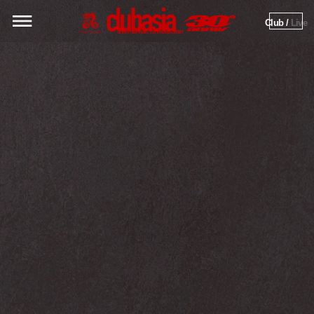
Club / 
Live