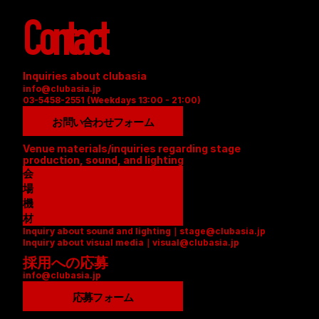
Contact
Inquiries about clubasia
info@clubasia.jp
03-5458-2551 (Weekdays 13:00 - 21:00)
お問い合わせフォーム
Venue materials/inquiries regarding stage 
production, sound, and lighting
会
場
資
機
料
材
Inquiry about sound and lighting｜stage@clubasia.jp
(
リ
Inquiry about visual media｜visual@clubasia.jp
P
ス
採用への応募
D
ト
info@clubasia.jp
F
(
)
P
応募フォーム
D