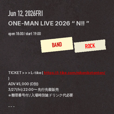
Jun 12, 2026
FRI
ONE-MAN LIVE 2026 “ N!! ” 
open
18:00
 / 
start
19:00
BAND
ROCK
TICKET > > > L-tike ( 
https://l-tike.com/nikonikotantan/ 
)
ADV ¥5,000 (D別)
3/27(fri) 22:00〜 先行先着販売
※整理番号付 / 入場時別途ドリンク代必要
- - -