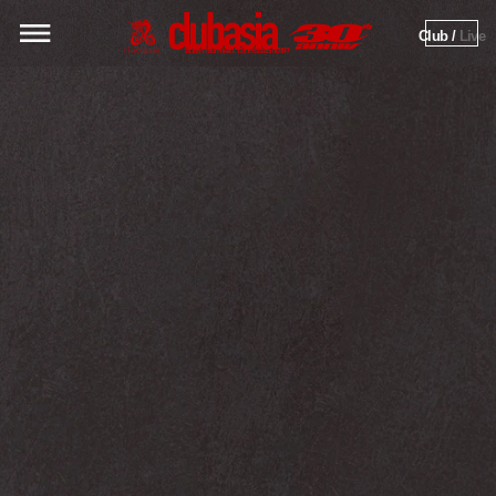
Club / 
Live