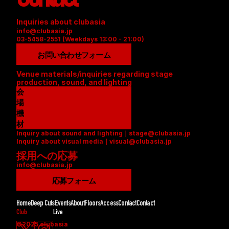
Inquiries about clubasia
info@clubasia.jp
03-5458-2551 (Weekdays 13:00 - 21:00)
お問い合わせフォーム
Venue materials/inquiries regarding stage 
production, sound, and lighting
会
場
資
機
料
材
Inquiry about sound and lighting｜stage@clubasia.jp
(
リ
Inquiry about visual media｜visual@clubasia.jp
P
ス
採用への応募
D
ト
info@clubasia.jp
F
(
)
P
応募フォーム
D
F
Home
Deep Cuts
Events
About
Floors
Access
Contact
Contact
)
Club
Live
©2025 clubasia