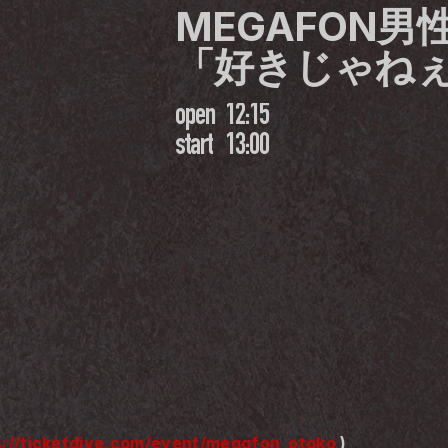
MEGAFON
「好きじゃね
open
12:15
start
13:00
s://ticketdive.com/event/megafon_otoko
 )