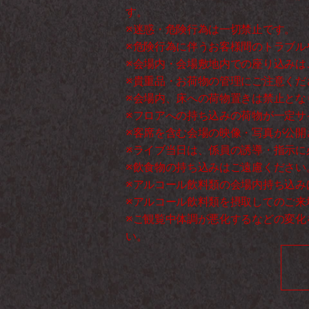
す。 
※迷惑・危険行為は一切禁止です。 
※危険行為に伴うお客様間のトラブル
※会場内・会場敷地内での座り込みは
※貴重品・お荷物の管理にご注意くだ
※会場内、床への荷物置きは禁止とな
※フロアへの持ち込みの荷物が一定サ
※客席を含む会場の映像・写真が公開
※ライブ当日は、係員の誘導・指示に
※飲食物の持ち込みはご遠慮ください
※アルコール飲料類の会場内持ち込み
※アルコール飲料類を摂取してのご来
※ご観覧中体調が悪化するなどの変化
い。