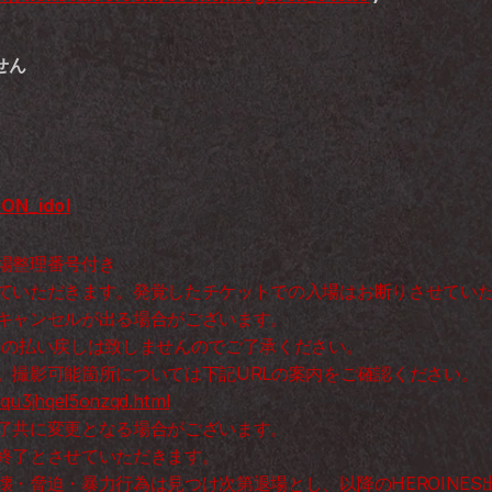
せん
ON_idol
場整理番号付き 
ていただきます。発覚したチケットでの入場はお断りさせていた
キャンセルが出る場合がございます。 
トの払い戻しは致しませんのでご了承ください。 
※ライブ中は原則撮影禁止となります。撮影可能箇所については下記URLの案内をご確認ください。 
3pqu3jhqel5onzqd.html
了共に変更となる場合がございます。 
終了とさせていただきます。 
壊・脅迫・暴力行為は見つけ次第退場とし、以降のHEROINE