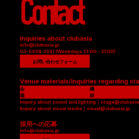
Contact
Inquiries about clubasia
info@clubasia.jp
03-5458-2551 (Weekdays 13:00 - 21:00)
お問い合わせフォーム
Venue materials/inquiries regarding st
会
機
場
材
資
Inquiry about sound and lighting｜stage@clubasia
リ
料
Inquiry about visual media｜visual@clubasia.jp
ス
(
ト
P
(
採用への応募
D
P
info@clubasia.jp
F
D