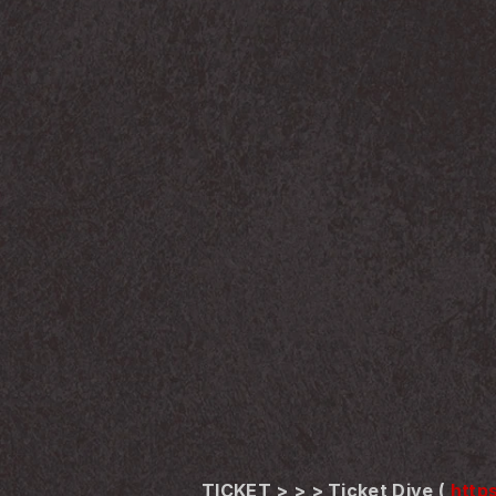
TICKET > > > Ticket Dive ( 
http