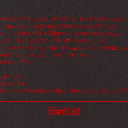
や破損等が発生した場合、運営側では一切の責任を負いません。
ご遠慮ください。休憩の際は近隣の飲食店等を活用ください。 
さい。（紛失物に関して運営側では一切の責任を負いません） 
ります。見つけ次第スタッフが回収・処分いたします。 
イズを超えると判断した場合、持ち込みをお断りする場合がござ
されることがございます。予めご了承下さい。 
必ず従って下さい。 
。 
は禁止です。 
場は禁止です。 
を感じたり気分が優れない場合は、無理をなさらずにお近くの
Event List