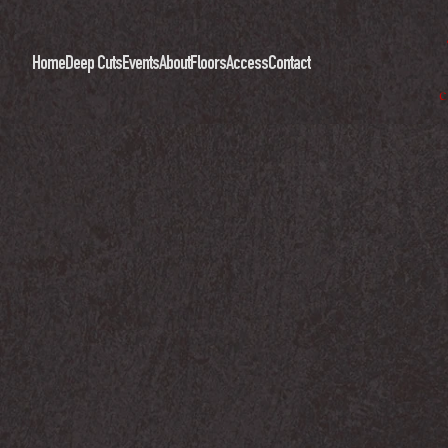
Home
Deep Cuts
Events
About
Floors
Access
Contact