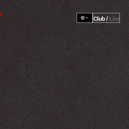
Club / 
Live