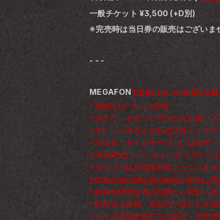
一般チケット ¥3,500 (+D別)
※完売時は当日券の販売はございま
- - -
MEGAFON 
https://x.com/MEGAF
※4歳以上チケット必要 
※各チケットエリア内での全自由・入
※チケットの不正な転売は禁止とさせ
※出演者・タイムテーブルには変更・
※出演変更/キャンセルに伴うチケッ
https://heroines.jp/news/public/_/
※特典会時間は表記時間から開始・終
※特典会は原則、撮影列が途切れ次第
※ライブ会場敷地内での暴言・器物損