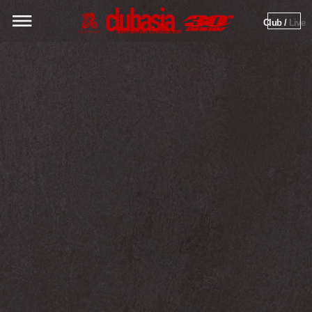
Club / 
Live