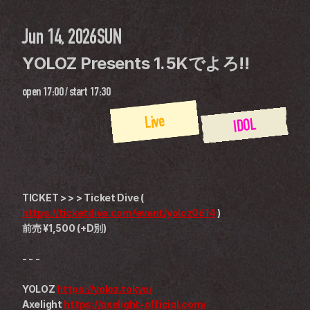
Jun 14, 2026
SUN
YOLOZ Presents 1.5Kでよろ!!
open
17:00
 / 
start
17:30
Live
IDOL
TICKET > > > Ticket Dive ( 
https://ticketdive.com/event/yoloz0614
 )
前売 ¥1,500 (+D別)
- - -
YOLOZ 
https://yoloz.tokyo/
Axelight 
https://axelight-official.com/