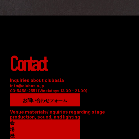
Contact
Inquiries about clubasia
info@clubasia.jp
03-5458-2551 (Weekdays 13:00 - 21:00)
お問い合わせフォーム
Venue materials/inquiries regarding stage 
production, sound, and lighting
会
場
資
機