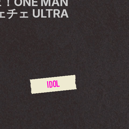
ONE MAN 
チェ ULTRA 
IDOL