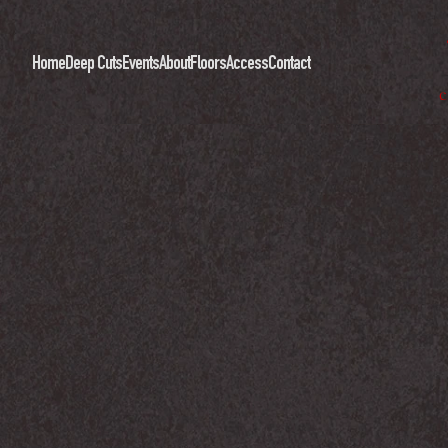
Home
Deep Cuts
Events
About
Floors
Access
Contact