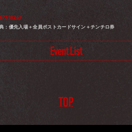
76731826/
0- 特典：優先入場＋全員ポストカードサイン＋チンチロ券
Event List
TOP