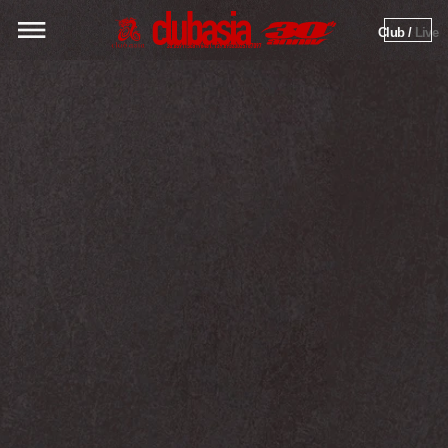
Club / 
Live