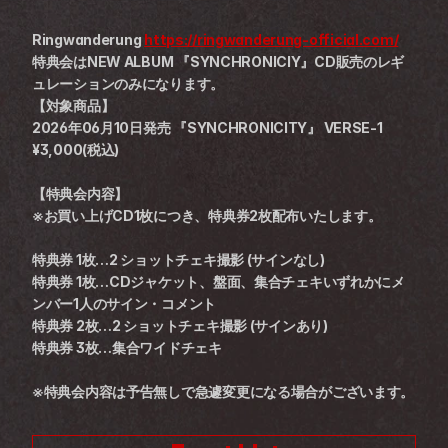
Ringwanderung 
https://ringwanderung-official.com/
特典会はNEW ALBUM 『SYNCHRONICIY』CD販売のレギ
ュレーションのみになります。
【対象商品】
2026年06月10日発売 『SYNCHRONICITY』 VERSE-1 
¥3,000(税込)
【特典会内容】
※お買い上げCD1枚につき、特典券2枚配布いたします。
特典券 1枚…2 ショットチェキ撮影 (サインなし)
特典券 1枚…CDジャケット、盤面、集合チェキいずれかにメ
ンバー1人のサイン・コメント
特典券 2枚…2 ショットチェキ撮影 (サインあり)
特典券 3枚…集合ワイドチェキ
※特典会内容は予告無しで急遽変更になる場合がございます。