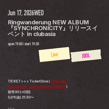
Jun 17, 2026
WED
Ringwanderung NEW ALBUM 
『SYNCHRONICITY』リリースイ
ベント in clubasia
open
19:00
 / 
start
19:30
Live
IDOL
TICKET > > > TicketDive ( 
https://t-
dv.com/rwr_synchronicity_260617
 )
前売 ¥0 (+D別)
5/29(金) 21:30〜
- - -