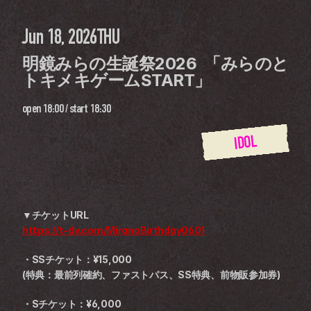
Jun 18, 2026
THU
明鏡みらの生誕祭2026  「みらのと
トキメキゲームSTART」
open
18:00
 / 
start
18:30
IDOL
▼チケットURL
https://t-dv.com/MiranoBirthday0601
・SSチケット：¥15,000 
(特典：最前列確約、ファストパス、SS特典、前物販参加券)
・Sチケット：¥6,000 