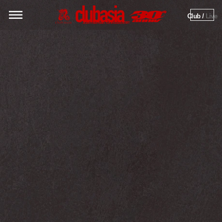
Club / 
Live