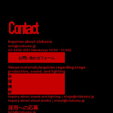
Contact
Inquiries about clubasia
info@clubasia.jp
03-5458-2551 (Weekdays 13:00 - 21:00)
お問い合わせフォーム
Venue materials/inquiries regarding stage 
production, sound, and lighting
会
場
資
機
料
材
Inquiry about sound and lighting｜stage@clubasia.jp
(
リ
Inquiry about visual media｜visual@clubasia.jp
P
ス
採用への応募
D
ト
info@clubasia.jp