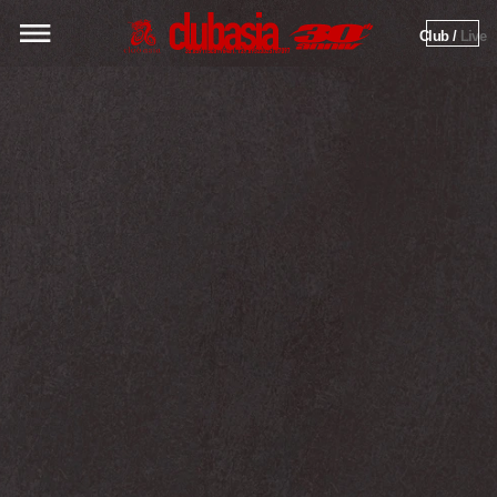
Club / 
Live