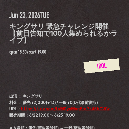
Jun 23, 2026
TUE
キングサリ 緊急チャレンジ開催
【前日告知で100人集められるかラ
イブ】
open
18:30
 / 
start
19:00
IDOL
出演 ： キングサリ
料金 ： 優先 ¥2,000(+1D) / 一般 ¥0(D代事前徴収)
URL：
https://t-dv.com/LvM0yqMxg8mPz45hCVGe
販売期間：6/22 19:00〜 6/23 19:00
※入場順：優先(整理番号順) → 一般(整理番号順)