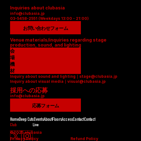
Inquiries about clubasia
info@clubasia.jp
03-5458-2551 (Weekdays 13:00 - 21:00)
お問い合わせフォーム
Venue materials/inquiries regarding stage 
production, sound, and lighting
会
場
資
機
料
材
Inquiry about sound and lighting｜stage@clubasia.jp
(
リ
Inquiry about visual media｜visual@clubasia.jp
P
ス
採用への応募
D
ト
info@clubasia.jp
F
(
)
P
応募フォーム
D
F
Home
Deep Cuts
Events
About
Floors
Access
Contact
Contact
)
Club
Live
©2025 clubasia
Privacy Policy
Refund Policy