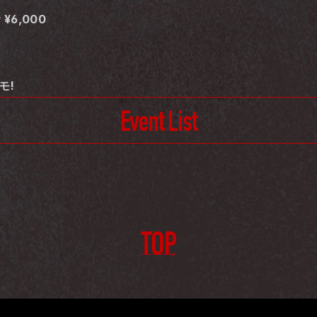
P ¥6,000
モ!
Event List
TOP