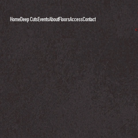
Home
Deep Cuts
Events
About
Floors
Access
Contact