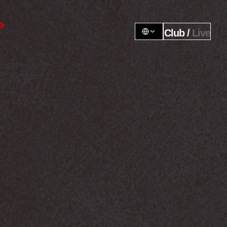
Club / 
Live