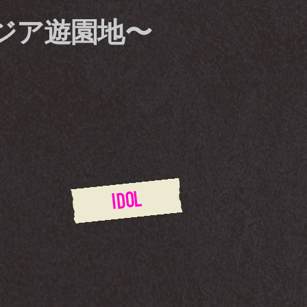
イジア遊園地〜
IDOL