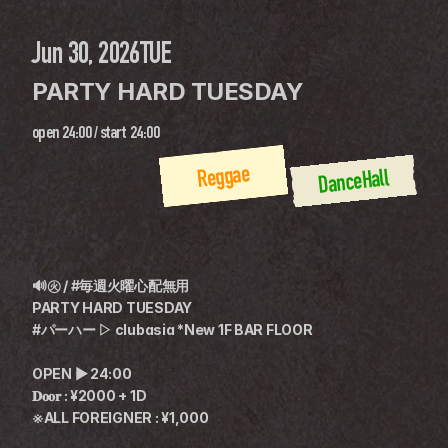
Jun 30, 2026
TUE
PARTY HARD TUESDAY
open
24:00
 / 
start
24:00
Reggae
DanceHall
🔊㊋ / #毎週火曜心配無用
PARTY HARD TUESDAY
#パーハー ▷ clubasia *New 1F BAR FLOOR
OPEN ▶︎ 24:00
𝐃𝐨𝐨𝐫 : ¥2000 + 1D
※ALL FOREIGNER : ¥1,000