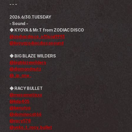
- - -
2026.6/30.TUESDAY
- Sound -
◆ KYOYA & Mr.T from ZODIAC DISCO
@zodiacdisco_official1993
@kyoyazodiacdiscosound
◆ BIG BLAZE WILDERS
@bigblazewilders
@diamondnutz
@_jp_one_
◆ RACY BULLET
@masamatixxx
@kdp405
@kenutyo
@dominocat66
@racy578
@yoko_t_racy_bullet