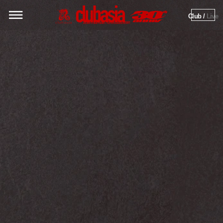
Club / 
Live