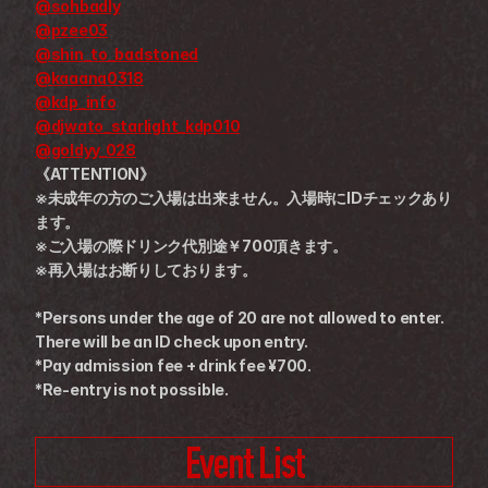
@sohbadly
@pzee03
@shin_to_badstoned
@kaaana0318
@kdp_info
@djwato_starlight_kdp010
@goldyy_028
《ATTENTION》
※未成年の方のご入場は出来ません。入場時にIDチェックあり
ます。
※ご入場の際ドリンク代別途￥700頂きます。
※再入場はお断りしております。
*Persons under the age of 20 are not allowed to enter. 
There will be an ID check upon entry.
*Pay admission fee + drink fee ¥700.
*Re-entry is not possible.
Event List