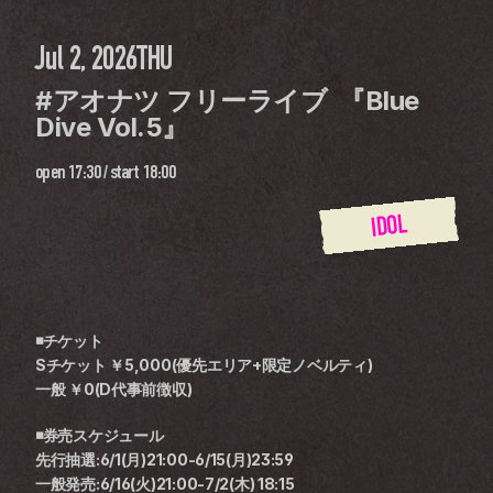
Jul 2, 2026
THU
#アオナツ フリーライブ  『Blue 
Dive Vol.5』
open
17:30
 / 
start
18:00
IDOL
◾チケット
Sチケット ￥5,000(優先エリア+限定ノベルティ)
一般 ￥0(D代事前徴収)
◾券売スケジュール
先行抽選:6/1(月)21:00-6/15(月)23:59
一般発売:6/16(火)21:00-7/2(木) 18:15