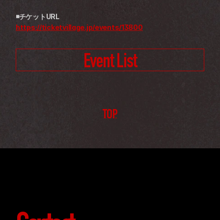
◾チケットURL
https://ticketvillage.jp/events/13800
Event List
TOP