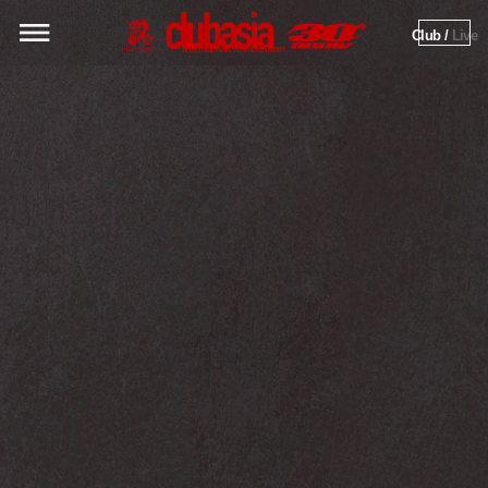
Club / 
Live