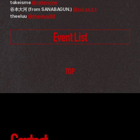
takeisme 
@takeisme
谷本大河 (from SANABAGUN.) 
@col.sx.t.t
theeluu 
@theeluu88
Event List
TOP