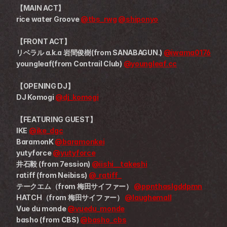
【MAIN ACT】
rice water Groove 
@tbs_rwg
@shiponyo
【FRONT ACT】
リベラル a.k.a 岩間俊樹(from SANABAGUN.) 
@iwama0176
youngleaf(from Contrail Club) 
@youngleaf.cc
【OPENING DJ】
DJ Komogi 
@dj_komogi
【FEATURING GUEST】
IKE 
@ike_dgc
BaramonK 
@baramonkei
yutyforce 
@yutyforce
井石毅 (from 7ession) 
@iishi__takeshi
ratiff (from Neibiss) 
@_ratiff_
テークエム（from 梅田サイファー） 
@ppnthaslgddpmn
HATCH（from 梅田サイファー） 
@laughemall
Vue du monde 
@vuedu_monde
basho (from CBS) 
@basho_cbs