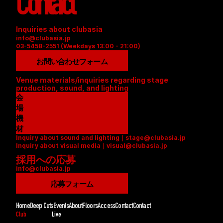
Contact
Inquiries about clubasia
info@clubasia.jp
03-5458-2551 (Weekdays 13:00 - 21:00)
お問い合わせフォーム
Venue materials/inquiries regarding stage 
production, sound, and lighting
会
場
資
機
料
材
Inquiry about sound and lighting｜stage@clubasia.jp
(
リ
Inquiry about visual media｜visual@clubasia.jp
P
ス
採用への応募
D
ト
info@clubasia.jp
F
(
)
P
応募フォーム
D
F
Home
Deep Cuts
Events
About
Floors
Access
Contact
Contact
)
Club
Live