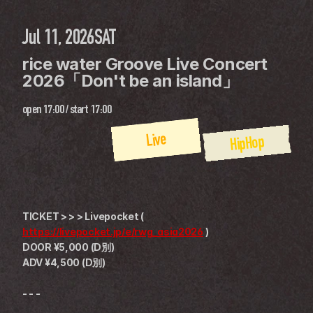
Jul 11, 2026
SAT
rice water Groove Live Concert 
2026「Don't be an island」
open
17:00
 / 
start
17:00
Live
HipHop
TICKET > > > Livepocket ( 
https://livepocket.jp/e/rwg_asia2026
 )
DOOR ¥5,000 (D別)
ADV ¥4,500 (D別)
- - -