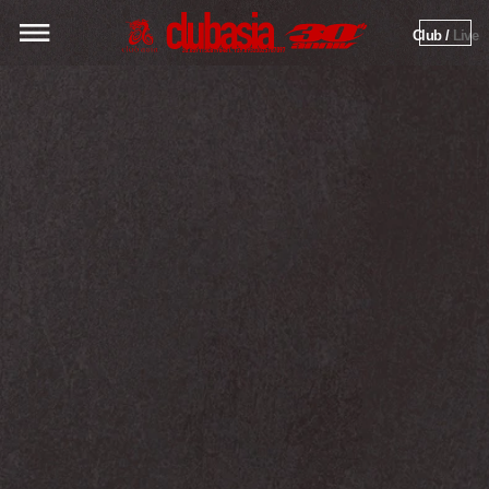
Club / 
Live