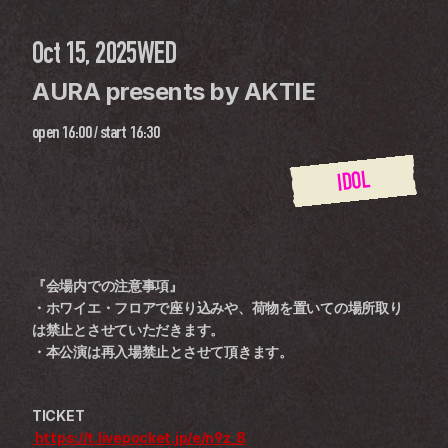
Oct 15, 2025
WED
AURA presents by AKTIE
open
16:00
 / 
start
16:30
IDOL
『会場内での注意事項』
・ホワイエ・フロアで座り込みや、荷物を置いての場所取り
は禁止とさせていただきます。
・本公演は再入場禁止とさせて頂きます。
TICKET
 https://t.livepocket.jp/e/n9z_8