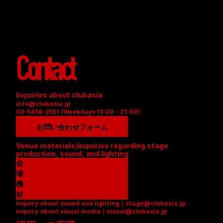
Contact
Inquiries about clubasia
info@clubasia.jp
03-5458-2551 (Weekdays 13:00 - 21:00)
お問い合わせフォーム
Venue materials/inquiries regarding stage 
production, sound, and lighting
会
場
資
機
料
材
Inquiry about sound and lighting｜stage@clubasia.jp
(
リ
Inquiry about visual media｜visual@clubasia.jp
P
ス