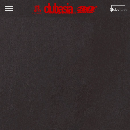
Club / 
Live