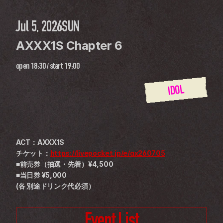
Jul 5, 2026
SUN
AXXX1S Chapter 6
open
18:30
 / 
start
19:00
IDOL
ACT：AXXX1S
チケット：
https://livepocket.jp/e/ax260705
■前売券（抽選・先着）¥4,500
■当日券 ¥5,000
(各 別途ドリンク代必須）
Event List