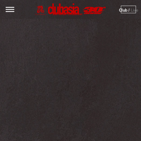
Club / 
Live