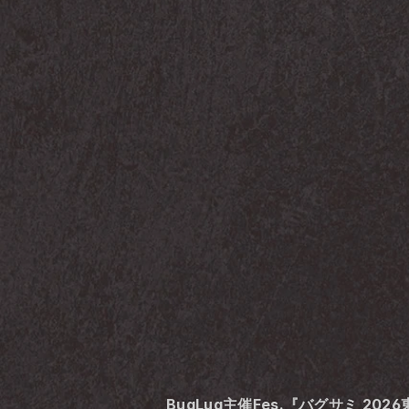
BugLug主催Fes.『バグサミ 202