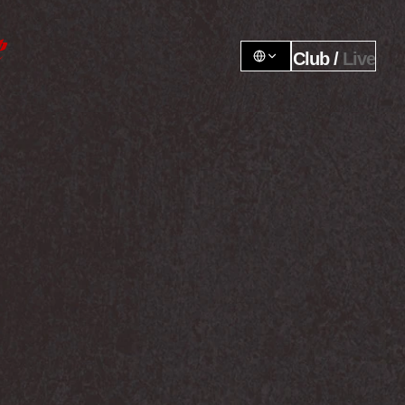
Club / 
Live