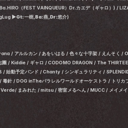
 Ba.HIRO（FEST VAINQUEUR）Dr.カエデ（ギャロ）) / LIZA / 
gLug ▶
Gt:一樹,Ba:燕,Dr:悠介
)
vana / アルルカン / あをいはる / 色々な十字架 / えんそく / 
 / Kiddie / ギャロ / CODOMO DRAGON / The THI
 / 始動予定バンド / Chanty / シンギュラリティ / SPLENDID G
 / 毒針 / DOG inTheパラレルワールドオーケストラ / トリカブト / 
. / Verde/ まみれた / mitsu / 密室メるへん / MUCC / メイメ