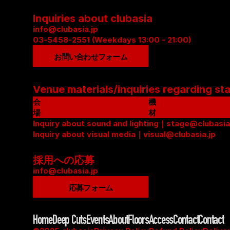
Inquiries about clubasia
info@clubasia.jp
03-5458-2551 (Weekdays 13:00 - 21:00)
お問い合わせフォーム
Venue materials/inquiries regarding st
会
機
場
材
資
Inquiry about sound and lighting｜stage@clubasia
リ
料
Inquiry about visual media｜visual@clubasia.jp
ス
(
ト
P
(
採用への応募
D
P
info@clubasia.jp
F
D
応募フォーム
)
F
)
Home
Deep Cuts
Events
About
Floors
Access
Contact
Contact