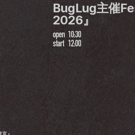
BugLug主催Fe
2026』 
open
10:30
start
12:00
6東京』