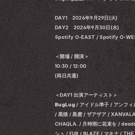
DAY1　2026年9月29日(火)
DAY2　2026年9月30日(水)
Spotify O-EAST / Spotify O-WES
＜開場 / 開演＞
10:30 / 12:00
(両日共通)
＜DAY1 出演アーティスト＞
BugLug
 / アイドル準子 / アンフィル 
/ 黒猫 / 黒蜜 / ザアザア / XANVALA /
CHAQLA. / 月時雨に花束を / deadman 
シュ / FUR / BLAZE / マキナ / THE 