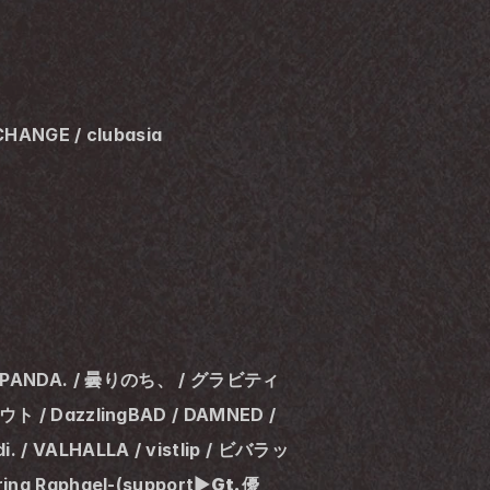
CHANGE / clubasia
 PANDA. / 曇りのち、 / グラビティ 
ウト / DazzlingBAD / DAMNED / 
 / VALHALLA / vistlip / ビバラッ
ring Raphael-(support▶
Gt.優