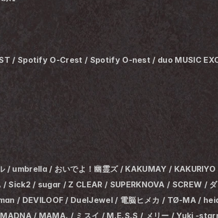
T / Spotify O-Crest / Spotify O-nest / duo MUSIC EX
/ umbrella / おいでよ！幽霊ズ / KAKUMAY / KAKURIYO
 Sick2 / sugar / Z CLEAR / SUPERKNOVA / SCREW / ダ
/ DEVILOOF / DuelJewel / 電脳ヒメカ / TØ-MA / heidi.
MADNA / MAMA. / ミスイ / M.E.S.S / メリー / Yuki -star