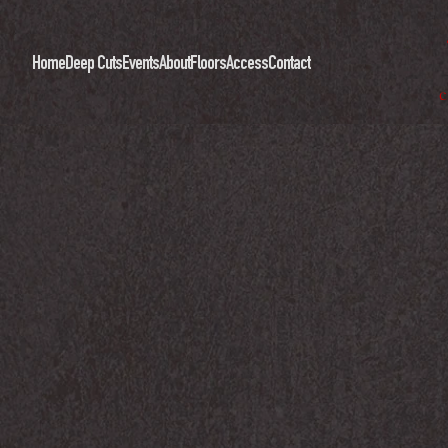
Home
Deep Cuts
Events
About
Floors
Access
Contact