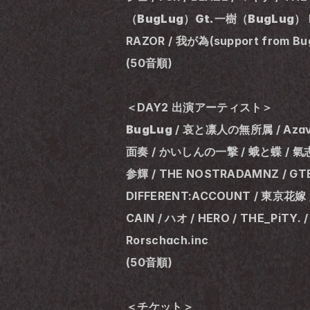
（BugLug）Gt.一樹（BugLug）
RAZOR / 我が為(support from Bu
(50音順)
＜DAY2 出演アーティスト＞
BugLug
 / 哀と凛人の無所属 / Aza
面奏 / かいしんの一撃 / 蛾と蝶 / 氣志團
参輝 / THE NOSTRADAMNZ / GTB
DIFFERENT:ACCOUNT / 東京花嫁
CAIN / ハオ / HERO / THE_PiTY
Rorschach.inc
(50音順)
＜チケット＞