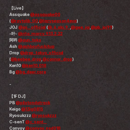
【Live】
Assquake 
@assquake00
(
@raytalib_00
,
@lazyseason4eva
)
JOJ 
@joj__official
 (
@_6_aki_9_
,
@gee_joj
,
@pb_joj99
)
-叶- 
@rita_marcy_9.13.2.22
阿吽 
@aun_toko
Ash 
@ashboyfuckitup
Drop 
@drop_tokyo_official
(
@beebee_drop
,
@connor_drop
)
Ken10 
@ken10_018
Bg 
@bg_deer.core
-
【1F DJ】
PB 
@pilotondatrack
Keigo 
@13ig0815
Ryosukzzz 
@ryosukzzz
C-senT 
@c_sent._
Convoy 
@convoy_nsd018