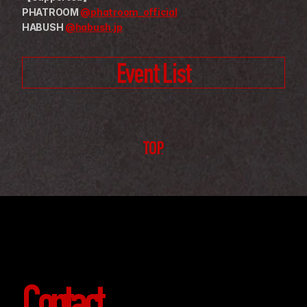
PHATROOM 
@phatroom_official
HABUSH 
@habush.jp
Event List
TOP