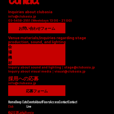
Contact
Inquiries about clubasia
info@clubasia.jp
03-5458-2551 (Weekdays 13:00 - 21:00)
お問い合わせフォーム
Venue materials/inquiries regarding stage 
production, sound, and lighting
会
場
資
機
料
材
Inquiry about sound and lighting｜stage@clubasia.jp
(
リ
Inquiry about visual media｜visual@clubasia.jp
P
ス
採用への応募
D
ト
info@clubasia.jp
F
(
)
P
応募フォーム
D
F
Home
Deep Cuts
Events
About
Floors
Access
Contact
Contact
)
Club
Live
©2025 clubasia