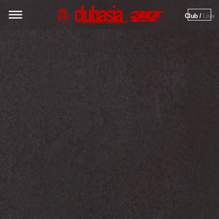
Club / 
Live