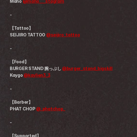
Maho 
@maho___stagram
-
【Tattoo】
SEIJIRO TATTOO 
@seijiro_tattoo
-
【Food】
BURGER STAND 腕っぷし 
@burger_stand_bigskill
Kaygo 
@kaylien3_3
-
【Barber】
PHAT CHOP 
@_phatchop_
-
【Supported】