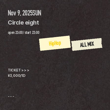
Nov 9, 2025
SUN
Circle eight
open
23:00
 / 
start
23:00
HipHop
ALL MIX
TICKET > > >
¥3,000/1D
- - -