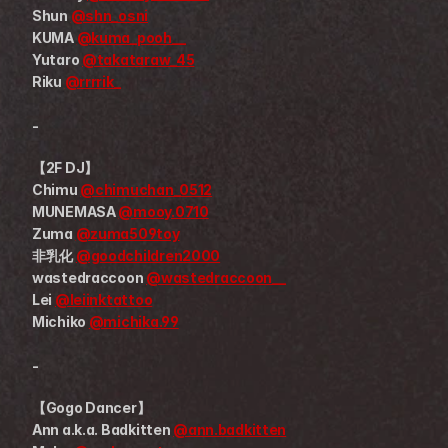
Shun 
@shn_osni
KUMA 
@kuma_pooh__
Yutaro 
@takataraw_45
Riku 
@rrrrik_
-
【2F DJ】
Chimu 
@chimuchan_0512
MUNEMASA 
@mooy.0710
Zuma 
@zuma509toy
非乳化 
@goodchildren2000
wastedraccoon 
@wastedraccoon__
Lei 
@leiinktattoo
Michiko 
@michika.99
-
【Gogo Dancer】
Ann a.k.a. Badkitten 
@ann.badkitten