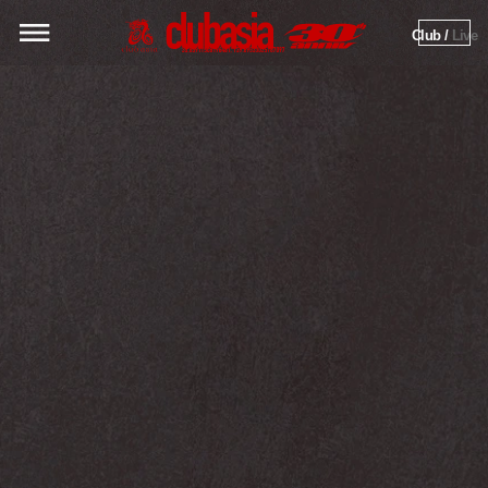
Club / 
Live