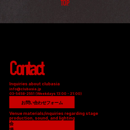
TOP
Contact
Inquiries about clubasia
info@clubasia.jp
03-5458-2551 (Weekdays 13:00 - 21:00)
お問い合わせフォーム
Venue materials/inquiries regarding stage 
production, sound, and lighting
会
場