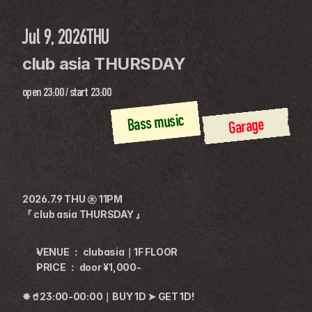
Jul 9, 2026
THU
club asia THURSDAY
open
23:00
 / 
start
23:00
Bass music
Garage
2026.7.9 THU ㊍ 11PM
『 club asia THURSDAY 』
VENUE ： clubasia｜1F FLOOR
PRICE ： door ¥1,000-
✸🥤23:00-00:00｜BUY 1D ➤ GET 1D!
————————————