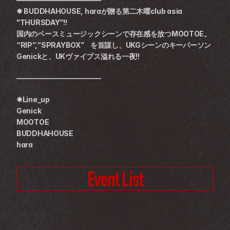
✸ BUDDHAHOUSE, haraが贈る第二木曜club asia 
"THURSDAY”!!
国内のベースミュージックシーンで存在感を放つMOOTOE。
“RIP”,“SPRAYBOX”	を首謀し、UKGシーンのキーパーソン
Genickと、UKヴァイブス溢れる一夜!!
————————————
✸Line_up
Genick
MOOTOE
BUDDHAHOUSE
hara
Event List