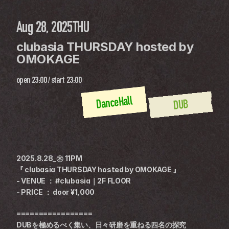
Aug 28, 2025
THU
clubasia THURSDAY hosted by 
OMOKAGE
open
23:00
 / 
start
23:00
DanceHall
DUB
2025.8.28_㊍ 11PM
『 clubasia THURSDAY hosted by OMOKAGE 』
- VENUE ： #clubasia｜2F FLOOR
- PRICE ： door ¥1,000
=================
DUBを極めるべく集い、日々研磨を重ねる四名の探究