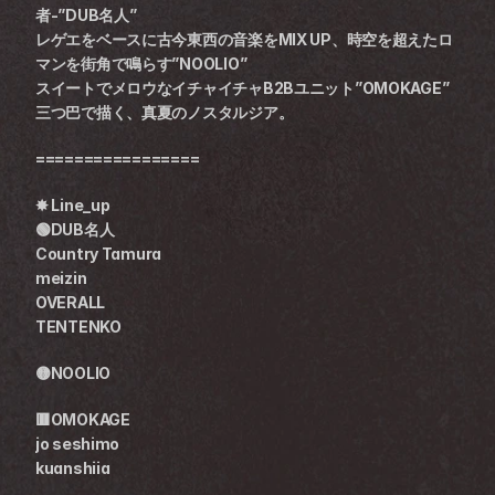
者-”DUB名人”
レゲエをベースに古今東西の音楽をMIX UP、時空を超えたロ
マンを街角で鳴らす”NOOLIO”
スイートでメロウなイチャイチャB2Bユニット”OMOKAGE”
三つ巴で描く、真夏のノスタルジア。
=================
✸ Line_up
🟢DUB名人
Country Tamura
meizin
OVERALL
TENTENKO
🟡NOOLIO
🟥OMOKAGE
jo seshimo
kuanshiia