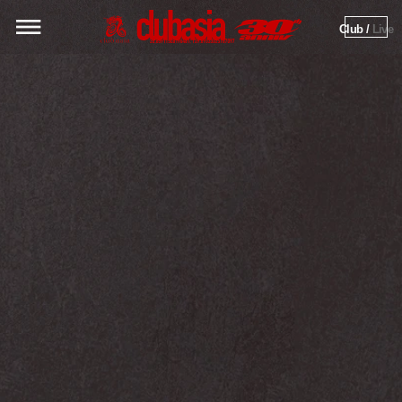
Club / 
Live