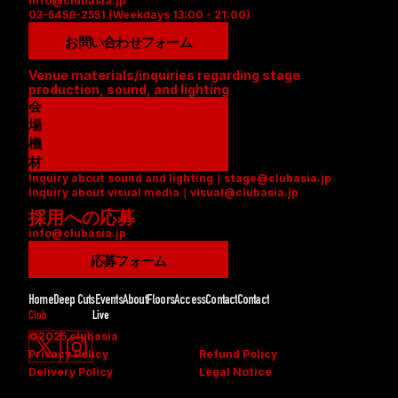
info@clubasia.jp
03-5458-2551 (Weekdays 13:00 - 21:00)
お問い合わせフォーム
Venue materials/inquiries regarding stage 
production, sound, and lighting
会
場
資
機
料
材
Inquiry about sound and lighting｜stage@clubasia.jp
(
リ
Inquiry about visual media｜visual@clubasia.jp
P
ス
採用への応募
D
ト
info@clubasia.jp
F
(
)
P
応募フォーム
D
F
Home
Deep Cuts
Events
About
Floors
Access
Contact
Contact
)
Club
Live
©2025 clubasia
Privacy Policy
Refund Policy
Delivery Policy
Legal Notice