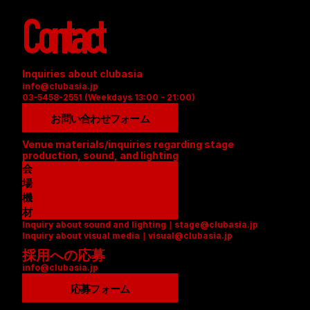
Contact
Inquiries about clubasia
info@clubasia.jp
03-5458-2551 (Weekdays 13:00 - 21:00)
お問い合わせフォーム
Venue materials/inquiries regarding stage 
production, sound, and lighting
会
場
資
機
料
材
Inquiry about sound and lighting｜stage@clubasia.jp
(
リ
Inquiry about visual media｜visual@clubasia.jp
P
ス
採用への応募
D
ト
info@clubasia.jp
F
(
)
P
応募フォーム
D