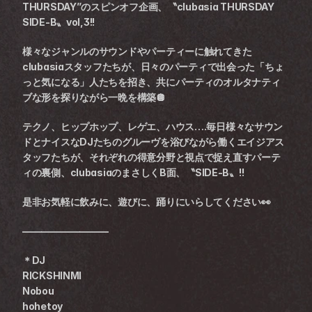
THURSDAY”のスピンオフ企画、〝clubasia THURSDAY 
SIDE-B〟vol,3!!
様々なジャンルのサウンドやパーティーに触れてきた
clubasiaスタッフたちが、日々のパーティで出会った「ちょ
っと気になる」人たちを招き、共にパーティのオルタナティ
ブな形を探りながら一晩を構築🪩
テクノ、ヒップホップ、レゲエ、ハウス….毎日様々なサウン
ドとナイスなDJたちのグルーヴを浴びながら働くエイジアス
タッフたちが、それぞれの得意分野と視点で捉え直すパーテ
ィの裏側、clubasiaのまさしくB面、〝SIDE-B〟!!
是非お気軽に飲みに、遊びに、踊りにいらしてください👀
—————————
＊DJ
RICKSHINMI
Nobou 
hohetoy