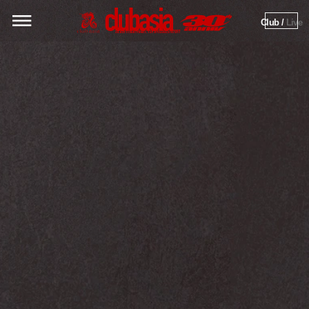
Club / 
Live