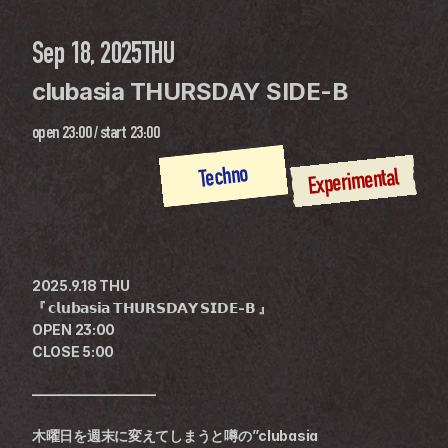
Sep 18, 2025
THU
clubasia THURSDAY SIDE-B
open
23:00
 / 
start
23:00
Techno
Experimental
2025.9.18 THU
『 𝗰𝗹𝘂𝗯𝗮𝘀𝗶𝗮 𝗧𝗛𝗨𝗥𝗦𝗗𝗔𝗬 𝗦𝗜𝗗𝗘-𝗕 』
OPEN 23:00
CLOSE 5:00
—————————
木曜日を週末に変えてしまうと噂の”clubasia 