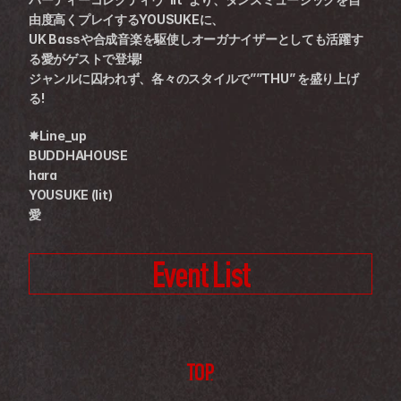
由度高くプレイするYOUSUKEに、
UK Bassや合成音楽を駆使しオーガナイザーとしても活躍す
る愛がゲストで登場!
ジャンルに囚われず、各々のスタイルで””THU” を盛り上げ
る!
✸Line_up
BUDDHAHOUSE
hara
YOUSUKE (lit)
愛
Event List
TOP