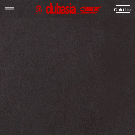
Club / 
Live