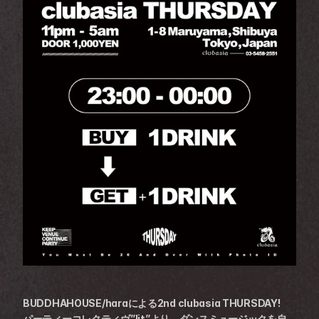
BUDDHAHOUSE/haraによる2nd clubasia THURSDAY!
パーティーコレクティヴ”lit”より、ダンスミュージックを自