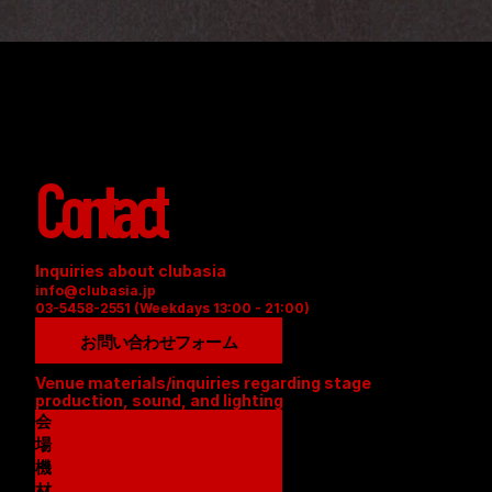
Contact
Inquiries about clubasia
info@clubasia.jp
03-5458-2551 (Weekdays 13:00 - 21:00)
お問い合わせフォーム
Venue materials/inquiries regarding stage 
production, sound, and lighting
会
場
資
機
料
材