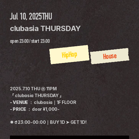
Jul 10, 2025
THU
clubasia THURSDAY
open
23:00
 / 
start
23:00
HipHop
House
2025.7.10 THU ㊍ 11PM
『 clubasia THURSDAY 』
- VENUE ： 
clubasia｜1F FLOOR
- PRICE ： 
door ¥1,000-
✸🥤23:00-00:00｜BUY 1D ➤ GET 1D!