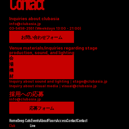
Contact
Inquiries about clubasia
info@clubasia.jp
03-5458-2551 (Weekdays 13:00 - 21:00)
お問い合わせフォーム
Venue materials/inquiries regarding stage 
production, sound, and lighting
会
場
資
機
料
材
Inquiry about sound and lighting｜stage@clubasia.jp
(
リ
Inquiry about visual media｜visual@clubasia.jp
P
ス
採用への応募
D
ト
info@clubasia.jp
F
(
)
P
応募フォーム
D
F
Home
Deep Cuts
Events
About
Floors
Access
Contact
Contact
)
Club
Live