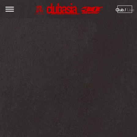
Club / 
Live