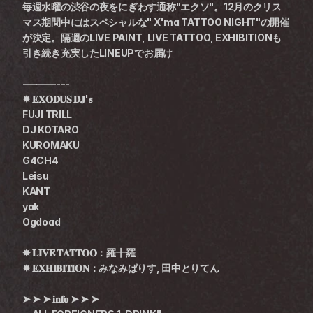
毎週水曜の渋谷の夜をにぎわす通称"エクソ"。12月のクリス
マス期間中にはスペシャルな" X'ma TATTOO NIGHT"の開催
が決定。隔週のLIVE PAINT, LIVE TATTOO, EXHIBITIONも
引き続き充実したLINEUPでお届け
-———---
✸ 𝐄𝐗𝐎𝐃𝐔𝐒 𝐃𝐉'𝐬
FUJI TRILL
DJ KOTARO
KUROMAKU
G4CH4
Leisu
KANT
yak
Ogdoad
✸ 𝐋𝐈𝐕𝐄 𝐓𝐀𝐓𝐓𝐎𝐎：羅十羅
✸ 𝐄𝐗𝐇𝐈𝐁𝐈𝐓𝐈𝐎𝐍：みなみぱりす, 田中とりてん
➤ ➤ ➤ 𝐢𝐧𝐟𝐨 ➤ ➤ ➤