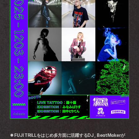
✸ FUJI TRILLをはじめ多方面に活躍するDJ , BeatMakerが