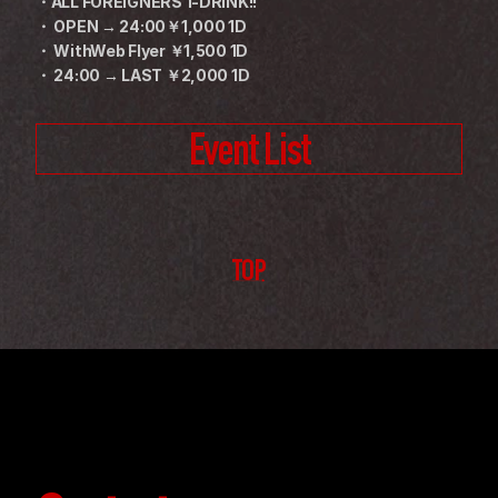
・ALL FOREIGNERS 1-DRINK!!
・ OPEN → 24:00￥1,000 1D
・ WithWeb Flyer ￥1,500 1D
・ 24:00 → LAST ￥2,000 1D
Event List
TOP