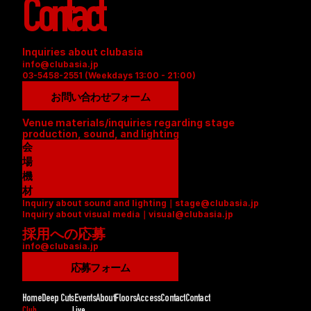
Contact
Inquiries about clubasia
info@clubasia.jp
03-5458-2551 (Weekdays 13:00 - 21:00)
お問い合わせフォーム
Venue materials/inquiries regarding stage 
production, sound, and lighting
会
場
資
機
料
材
Inquiry about sound and lighting｜stage@clubasia.jp
(
リ
Inquiry about visual media｜visual@clubasia.jp
P
ス
採用への応募
D
ト
info@clubasia.jp
F
(
)
P
応募フォーム
D
F
Home
Deep Cuts
Events
About
Floors
Access
Contact
Contact
)
Club
Live