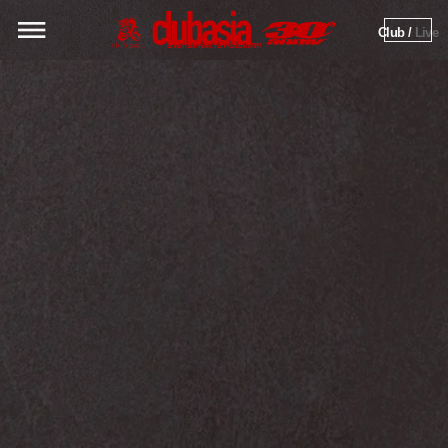
Club / 
Live