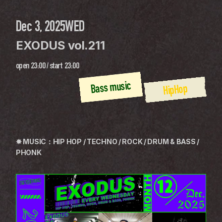
Dec 3, 2025
WED
EXODUS vol.211
open
23:00
 / 
start
23:00
Bass music
HipHop
✸ MUSIC：HIP HOP / TECHNO / ROCK / DRUM & BASS / 
PHONK