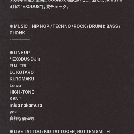
3月の"EXODUS"は要チェック。
-———---
✸ MUSIC：HIP HOP / TECHNO / ROCK / DRUM & BASS / 
PHONK
-———---
✸ LINE UP
* EXODUS DJ's
FUJI TRILL
DJ KOTARO
KUROMAKU
Leisu
HIGH-TONE
KANT
misa nakamura
yak
多様な価値観
✸ LIVE TATTOO : KID TATTOOER, ROTTEN SMITH