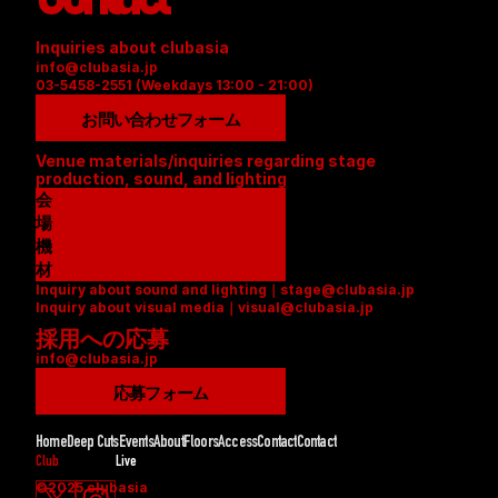
Inquiries about clubasia
info@clubasia.jp
03-5458-2551 (Weekdays 13:00 - 21:00)
お問い合わせフォーム
Venue materials/inquiries regarding stage 
production, sound, and lighting
会
場
資
機
料
材
Inquiry about sound and lighting｜stage@clubasia.jp
(
リ
Inquiry about visual media｜visual@clubasia.jp
P
ス
採用への応募
D
ト
info@clubasia.jp
F
(
)
P
応募フォーム
D
F
Home
Deep Cuts
Events
About
Floors
Access
Contact
Contact
)
Club
Live
©2025 clubasia