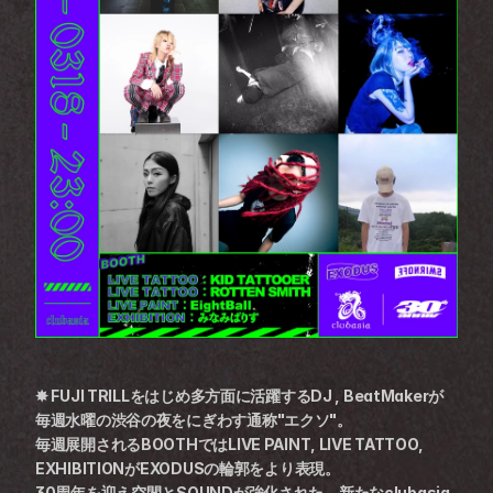
✸ FUJI TRILLをはじめ多方面に活躍するDJ , BeatMakerが
毎週水曜の渋谷の夜をにぎわす通称"エクソ"。
毎週展開されるBOOTHではLIVE PAINT, LIVE TATTOO, 
EXHIBITIONがEXODUSの輪郭をより表現。
30周年を迎え空間とSOUNDが強化された、新たなclubasia 