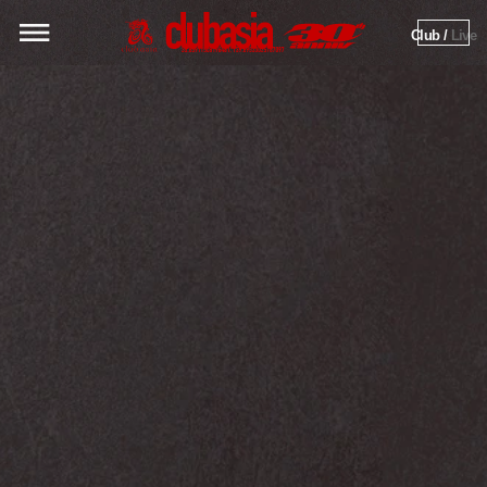
Club / 
Live