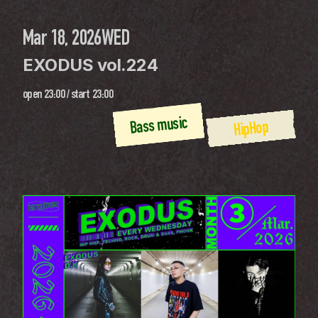
Mar 18, 2026
WED
EXODUS vol.224
open
23:00
 / 
start
23:00
Bass music
HipHop