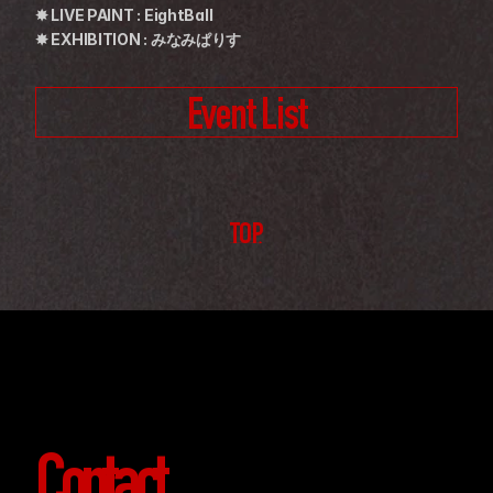
✸ LIVE PAINT : EightBall
✸ EXHIBITION : みなみぱりす
Event List
TOP
Contact