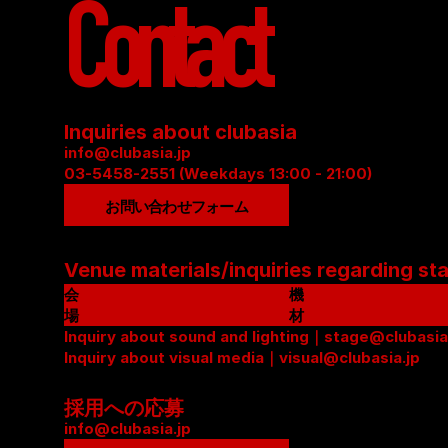
Contact
Inquiries about clubasia
info@clubasia.jp
03-5458-2551 (Weekdays 13:00 - 21:00)
お問い合わせフォーム
Venue materials/inquiries regarding st
会
機
場
材
資
Inquiry about sound and lighting｜stage@clubasia
リ
料
Inquiry about visual media｜visual@clubasia.jp
ス
(
ト
P
(
採用への応募
D
P
info@clubasia.jp
F
D