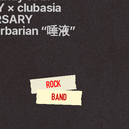
× clubasia 
RSARY 
arbarian “唾液”
ROCK
BAND