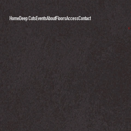
Home
Deep Cuts
Events
About
Floors
Access
Contact