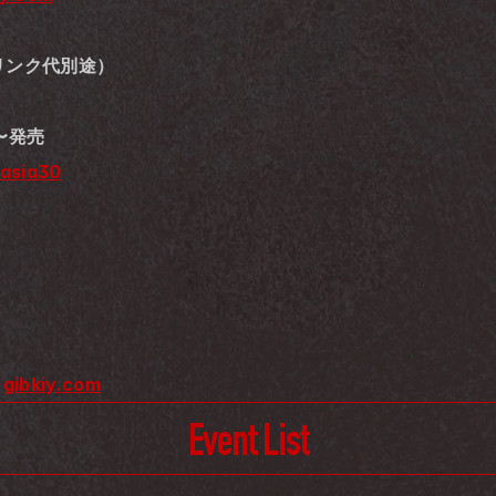
（ドリンク代別途）
0〜発売
_asia30
 
gibkiy.com
Event List