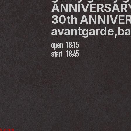
ANNIVERSARY 
30th ANNIVE
avantgarde,b
open
18:15
start
18:45
iy.com