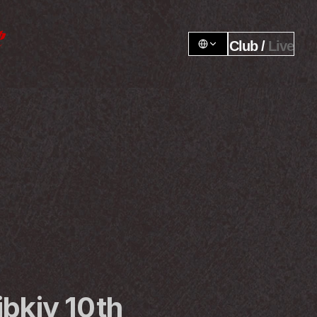
Club / 
Live
ibkiy 10th 