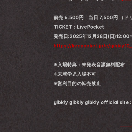
前売 6,500円　当日 7,500円 
TICKET：LivePocket
発売日:2025年12月28日(日)12:0
https://livepocket.jp/e/gibkiy10
※入場特典：未発表音源無料配布
※未就学児入場不可　　
※営利目的の転売禁止
gibkiy gibkiy gibkiy official site :