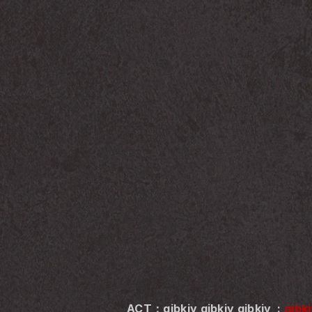
ACT：gibkiy gibkiy gibkiy  : 
gibk