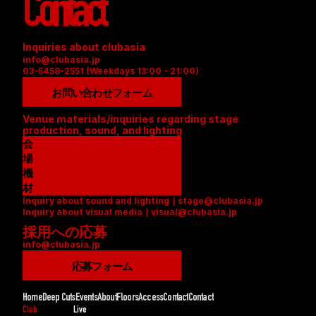
Contact
Inquiries about clubasia
info@clubasia.jp
03-5458-2551 (Weekdays 13:00 - 21:00)
お問い合わせフォーム
Venue materials/inquiries regarding stage 
production, sound, and lighting
会
場
資
機
料
材
Inquiry about sound and lighting｜stage@clubasia.jp
(
リ
Inquiry about visual media｜visual@clubasia.jp
P
ス
採用への応募
D
ト
info@clubasia.jp
F
(
)
P
応募フォーム
D
F
Home
Deep Cuts
Events
About
Floors
Access
Contact
Contact
)
Club
Live