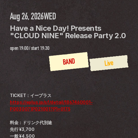
Aug 26, 2026
WED
Have a Nice Day! Presents 
"CLOUD NINE" Release Party 2.0
open
19:00
 / 
start
19:30
BAND
Live
TICKET：イープラス
https://eplus.jp/sf/detail/1867460001-
P0030071P021001?P1=0175
料金：ドリンク代別途
先行 ¥3,700 
一般 ¥4,500