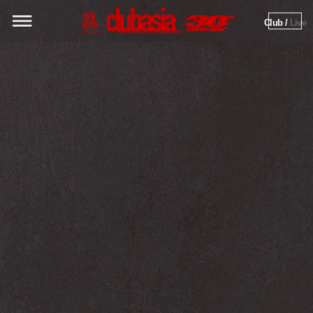
Club / 
Live