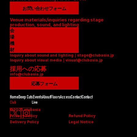
お問い合わせフォーム
Venue materials/inquiries regarding stage 
production, sound, and lighting
会
場
資
機
料
材
Inquiry about sound and lighting｜stage@clubasia.jp
(
リ
Inquiry about visual media｜visual@clubasia.jp
P
ス
採用への応募
D
ト
info@clubasia.jp
F
(
)
P
応募フォーム
D
F
Home
Deep Cuts
Events
About
Floors
Access
Contact
Contact
)
Club
Live
©2025 clubasia
Privacy Policy
Refund Policy
Delivery Policy
Legal Notice