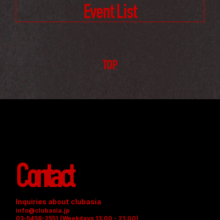
Event List
TOP
Contact
Inquiries about clubasia
info@clubasia.jp
03-5458-2551 (Weekdays 13:00 - 21:00)