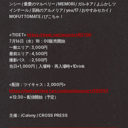
ンシー / 最愛のマルベリー / MEMORI / ガルネア / よふかしツ
インテール / 至純のアルメリア / you/17 / おやすみセカイ / 
MOFUTTOMATE / ぴこちゃ！
<TIGET> 
https://tiget.net/events/415700
7月16日（水）18：00販売開始
一般エリア : 3,000円
最前エリア : 4,500円
撮影パス　 : 2,500円
当日+1,000円｜入場時・再入場時+1Drink
<配信：ツイキャス：2,000円> 
https://twitcasting.tv/c:icolony/shopcart/385959
※12:30～配信開始（予定）
主催：iColony / CROSS PRESS