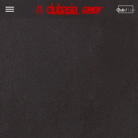
Club / 
Live