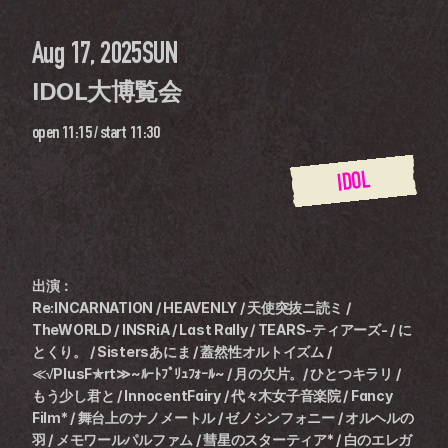
Aug 17, 2025
SUN
IDOL大博覧会
open
11:15
 / 
start
11:30
IDOL
出演：
Re:INCARNATION / HEAVENLY / 天使突抜ニ読ミ / 
TheWORLD / INSRiA / Last Rally / TEARS-ティアーズ- / に
とくり。 / Sistersあにま / 蓋然性オルトイズム / 
≪√PlusF✯rt≫~ﾙｰﾄﾌﾟﾘｭﾌｫｰﾙ~ / 月の欠片。/ ひとつキラリ / 
もう少し君と / InnocentFairy / 代々木女子音楽院 / Fancy 
Film* / 舞台上のナノメートル / ゼノシンフォニー / オルヘルの
羽 / メモワールパルファム / 彗星のスターティア* / 白のエレガ