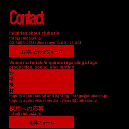
Contact
Inquiries about clubasia
info@clubasia.jp
03-5458-2551 (Weekdays 13:00 - 21:00)
お問い合わせフォーム
Venue materials/inquiries regarding stage 
production, sound, and lighting
会
場
資
機
料
材
Inquiry about sound and lighting｜stage@clubasia.jp
(
リ
Inquiry about visual media｜visual@clubasia.jp
P
ス
採用への応募
D
ト
info@clubasia.jp
F
(
)
P
応募フォーム
D