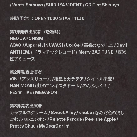
/ Veats Shibuya / SHIBUYA VIDENT / GRIT at Shibuya
時間(予定) ：OPEN 11:00 START 11:30
第1弾発表出演者 （敬称略）
NEO JAPONISM
AOAO / Appare! / INUWASI / UtaGe! / 高嶺のなでしこ / Devil 
ANTHEM. / ドラマチックレコード / Merry BAD TUNE. / 夜光
性アミューズ
第2弾発表出演者
iON! / アンスリューム / 衛星とカラテア / タイトル未定 / 
NANIMONO / 虹のコンキスタドール / のんふぃく！ / 
FES☆TIVE / MEGAFON
第3弾発表出演者
カラフルスクリーム / Sweet Alley / chuLa / なみだ色の消し
ごむ / ハルニシオン / Palette Parade / Peel the Apple / 
Pretty Chuu / MyDearDarlin’