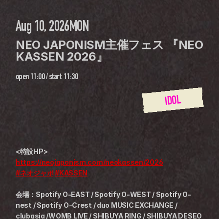
Aug 10, 2026
MON
NEO JAPONISM主催フェス 『NEO 
KASSEN 2026』
open
11:00
 / 
start
11:30
IDOL
<特設HP>
https://neojaponism.com/neokassen/2026
#ネオジャポ
#KASSEN
会場：Spotify O-EAST / Spotify O-WEST / Spotify O-
nest / Spotify O-Crest / duo MUSIC EXCHANGE / 
clubasia /WOMB LIVE / SHIBUYA RING / SHIBUYA DESEO 