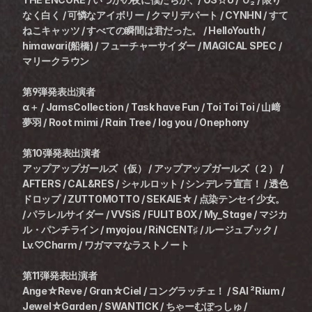
なく白く / 可憐なアイボリー / クマリデパート / CYNHN / すて
ねこキャッツ / すべての瞬間は君だった。 / HelloYouth / 
himawari(船橋) / フューチャーサイダー / MAGICAL SPEC / 
マリークラウン
第9弾発表出演者
α＋ / JamsCollection / Task have Fun / Toi Toi Toi / 山﨑
夢羽 / Root mimi / Rain Tree / log you / Onephony
第10弾発表出演者
アップアップガールズ（仮） / アップアップガールズ（２） / 
AFTERS / CAL&RES / シャルロット / シンデレラ宣言！ / 透色
ドロップ / ZUTTOMOTTO / SEKAIE☆ / 点染テンセイ少女。 
/ パラレルサイダー / VVSiS / FULIT BOX / My_Stage / マジカ
ル・パンチライン / myojou / RiNCENT♯ / ルージュブック / 
Lv.♡Charm / ワガママなラストノート
第11弾発表出演者
Ange☆Reve / Gran☆Ciel / コングラッチェ！ / SAI ²Rium / 
Jewel☆Garden / SWANTICK / ちゃーむぽっしゅ / 