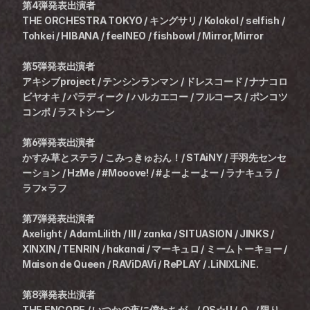
第4弾発表出演者
THE ORCHESTRA TOKYO / キングサリ / Kolokol / selfish / 
Tohkei / HIBANA / feelNEO / fishbowl / Mirror,Mirror
第5弾発表出演者
アキシブproject / テンシンランマン / ドレスコード / ナナコロ
ビヤオキ / パラディーク / ハルカエコー / フルコース / ポンコツ
コンポ / ラストシーン
第6弾発表出演者
かすみ草とステラ / こみっきゅおん！/ STAiNY / 手羽先センセ
ーション / HzMe / #Mooove! / #よーよーよー / ラナキュラ / 
ラフ×ラフ
第7弾発表出演者
Axelight / AdamLilith / Ill / zanka / SITUASION / JINKS / 
XINXIN / TENRIN / hakanai / マーキュロ / ミームトーキョー / 
Maison de Queen / RAViDAVi / RePLAY / .LiNⅨLiNE.
第8弾発表出演者
THE ENCORE / いつかの夜に僕たちが、/ OS☆U / Ｏ₂ / 限り