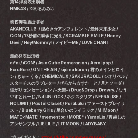
第14弾発表出演者
NMB48 / ♡めるみみ♡
第15弾発表出演者
AKANECLUB. / 煌めき☆アンフォレント / 最終未来少女 / 
CiON / 17秒前の瞬きに光を / SCRAMBLE SMILE / Honey 
Devil / Hey!Mommy! / メイビーME / LOVE CHANT
最終発表出演者
ai*ai / iCON! / As a Cutie Pomeranian / Aerolipop / 
EcruRare / ON THE AIR / kijō no kūron / 君のメインヒロイ
ン / きゅ～くる / CHEMICAL X / SAKURADOLL / シオリベル / 
スターチスのラブレター / ぜろから☆すた→と / 月とソーダ / 
強がりセンセーション / -天架- / Drug&Drop /  Drawry. / なう
♡すとれーじ / NiLUNLOCK / ネクスタリア / NEFRALISE / 
NO L!MIT / Pastel Closet / ParaLulu / ファーストプレイリ
スト / Blueberry Girls / 星合いのライラック / MilMoon / 
MATE×MATE! / mementoa / MORE* / YumeLia / 宵越しの
アンサンブル / LIE LILIE / LIT MOON / LADYBABY
 プレイガイド：
https://l-tike.com/neokassen/