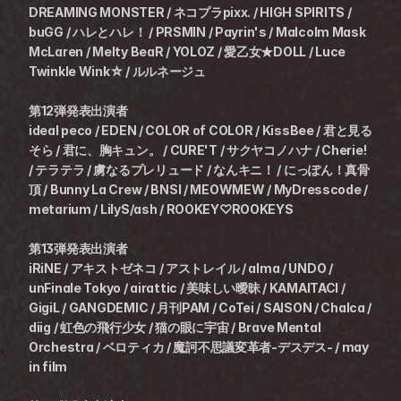
DREAMING MONSTER / ネコプラpixx. / HIGH SPIRITS / 
buGG / ハレとハレ！ / PRSMIN / Payrin's / Malcolm Mask 
McLaren / Melty BeaR / YOLOZ / 愛乙女★DOLL / Luce 
Twinkle Wink☆ / ルルネージュ
第12弾発表出演者
ideal peco / EDEN / COLOR of COLOR / KissBee / 君と見る
そら / 君に、胸キュン。 / CURE'T / サクヤコノハナ / Cherie! 
/ テラテラ / 虜なるプレリュード / なんキニ！ / にっぽん！真骨
頂 / Bunny La Crew / BNSI / MEOWMEW / MyDresscode / 
metarium / LilyS/ash / ROOKEY♡ROOKEYS
第13弾発表出演者
iRiNE / アキストゼネコ / アストレイル / alma / UNDO / 
unFinale Tokyo / airattic / 美味しい曖昧 / KAMAITACI / 
GigiL / GANGDEMIC / 月刊PAM / CoTei / SAISON / Chalca / 
diig / 虹色の飛行少女 / 猫の眼に宇宙 / Brave Mental 
Orchestra / ベロティカ / 魔訶不思議変革者-デスデス- / may 
in film