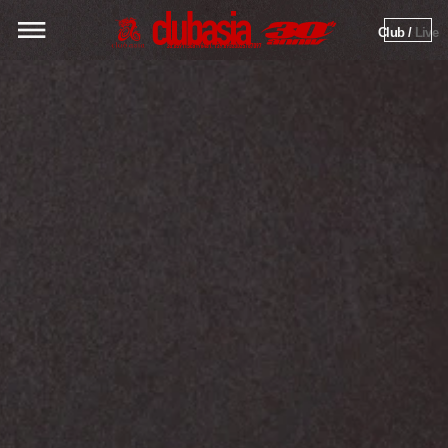
Club / 
Live