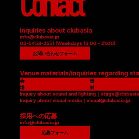
Contact
Inquiries about clubasia
info@clubasia.jp
03-5458-2551 (Weekdays 13:00 - 21:00)
お問い合わせフォーム
Venue materials/inquiries regarding st
会
機
場
材
資
Inquiry about sound and lighting｜stage@clubasia
リ
料
Inquiry about visual media｜visual@clubasia.jp
ス
(
ト
P
(
採用への応募
D
P
info@clubasia.jp
F
D
応募フォーム
)
F