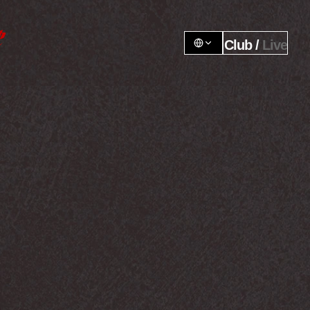
Club / 
Live