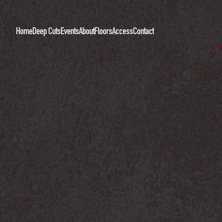
Home
Deep Cuts
Events
About
Floors
Access
Contact