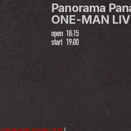
Panorama Pan
ONE-MAN LIV
open
18:15
start
19:00
://livepocket.jp/t/ppt2026 
)