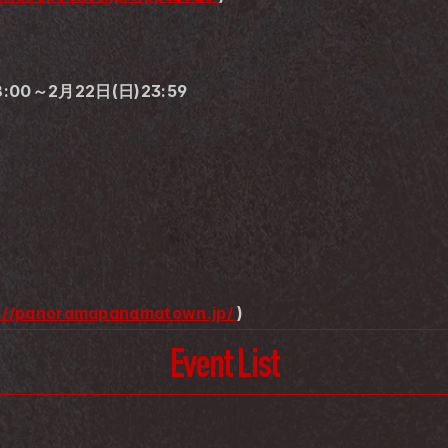
00～2月22日(日)23:59
://panoramapanamatown.jp/ 
)
Event List