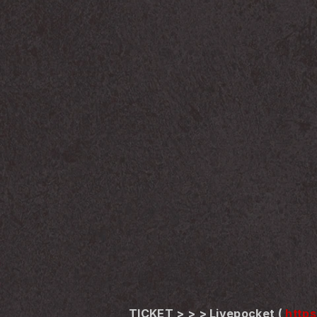
TICKET > > > Livepocket ( 
https