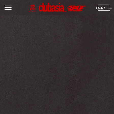
Club / 
Live