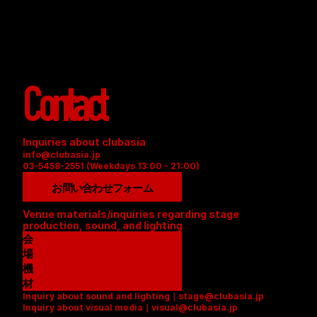
Contact
Inquiries about clubasia
info@clubasia.jp
03-5458-2551 (Weekdays 13:00 - 21:00)
お問い合わせフォーム
Venue materials/inquiries regarding stage 
production, sound, and lighting
会
場
資
機
料
材
Inquiry about sound and lighting｜stage@clubasia.jp
(
リ
Inquiry about visual media｜visual@clubasia.jp
P
ス