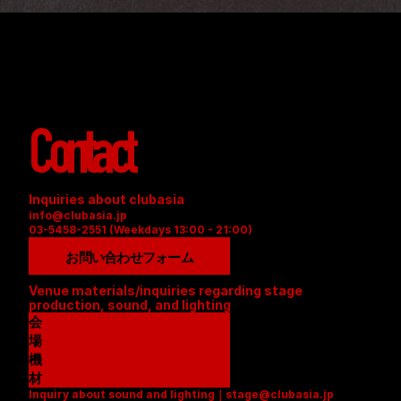
Contact
Inquiries about clubasia
info@clubasia.jp
03-5458-2551 (Weekdays 13:00 - 21:00)
お問い合わせフォーム
Venue materials/inquiries regarding stage 
production, sound, and lighting
会
場
資
機
料
材
Inquiry about sound and lighting｜stage@clubasia.jp
(
リ