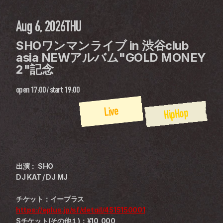
Aug 6, 2026
THU
SHOワンマンライブ in 渋谷club 
asia NEWアルバム"GOLD MONEY 
2"記念
open
17:00
 / 
start
19:00
Live
HipHop
出演： SHO
DJ KAT / DJ MJ
チケット：イープラス
https://eplus.jp/sf/detail/4515150001
Sチケット(その他１)：¥10,000