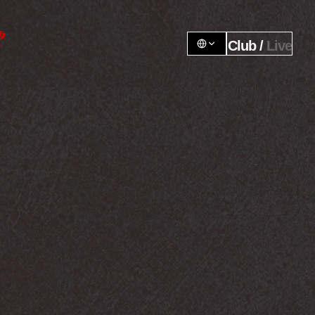
Club / 
Live