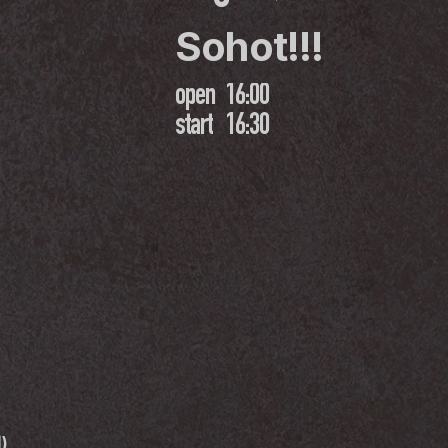
Sohot!!!
open
16:00
start
16:30
) 