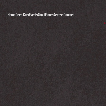
Home
Deep Cuts
Events
About
Floors
Access
Contact