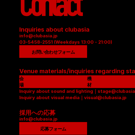
Contact
Inquiries about clubasia
info@clubasia.jp
03-5458-2551 (Weekdays 13:00 - 21:00)
お問い合わせフォーム
Venue materials/inquiries regarding st
会
機
場
材
資
Inquiry about sound and lighting｜stage@clubasia
リ
料
Inquiry about visual media｜visual@clubasia.jp
ス
(
ト
P
(
採用への応募
D
P
info@clubasia.jp
F
D
応募フォーム
)
F