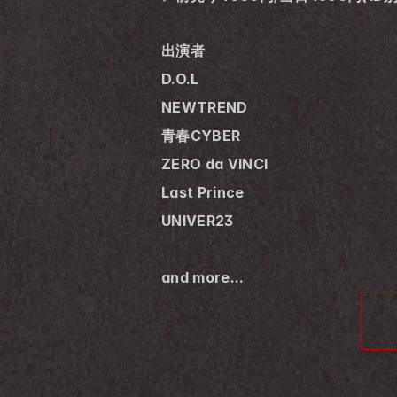
出演者
D.O.L
NEWTREND
青春CYBER
ZERO da VINCI
Last Prince
UNIVER23
and more...