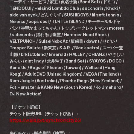
ニーデイ・サービス / 家主 / 眞名子新 (Band Set) / ドミコ / 
TENDOUJI / Helsinki Lambda Club / saccharin / Khaki / 
aldo van eyck / どんぐりず / SUSHIBOYS / lil soft tennis / 
Neibiss / oops cool / TURTLE ISLAND / モーモールルギャ
バン / 神聖かまってちゃん / トップシークレットマン / moreru 
/ sidenerds / 揺れるは幽霊 / Hammer Head Shark / 
VELTPUNCH / SuiseiNoboAz / 板歯目 / downt / せだい / 
Trooper Salute / 新東京 / S.A.R. / Black petrol / スーパー登
山部 / brkfstblend / Emerald / HALLEY / CHIANZ / やさしい
みらい / aint lindy / 永井琳子 (Band Set) / SYAYOS / DOGO / 
Bone Us / Bugs of Phonon (Taiwan) / Wellsaid (Hong 
Kong) / Adult DVD (United Kingdom) / VEGA (Thailand) / 
Rum Jungle (Australia) / Phoebe Rings (New Zealand) / 
Fat Hamster & KANG New (South Korea) / Ko Umehara / 
DJ New Action!
【チケット詳細】
チケット販売URL（チケットぴあ）：
https://w.pia.jp/t/synchronicity26/
先行チケット販売期間《抽選》：