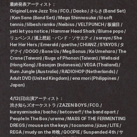
最終発表アーティスト：
Original Love Jazz Trio / FCO. / Daoko / さらさ (Band Set) 
/ Kan Sano (Band Set) / Mega Shinnosuke / lil soft 
tennis / lilbesh ramko / Neibiss / VELTPUNCH / 板歯目 / 
yeti let you notice / Hammer Head Shark / Blume popo / 
リュベンス / 浦上想起・バンド・ソサエティ / soraya / She 
Her Her Hers / Emerald / goethe / CHIANZ / SYAYOS / タ
デクイ / DOGO / Bone Us / Meg Bonus / Ko Umehara / The 
Crane (Taiwan) / Bugs of Phonon (Taiwan) / Wellsaid 
(Hong Kong) / Basajan (Indonesia) / VEGA (Thailand) / 
Rum Jungle (Australia) / RADIOHOP (Netherlands) / 
Adult DVD (United Kingdom) / ena mori (Philippines / 
Japan)
4/12(日)出演アーティスト：
渋さ知らズオーケストラ / ZAZEN BOYS / FCO. / 
kurayamisaka / bacho / betcover!! / the band apart / 
People In The Box / urema / MASS OF THE FERMENTING 
DREGS / mouse on the keys / toconoma / jizue / LITE / 
REGA / mudy on the 昨晩 / QOOPIE / Suspended 4th / サ