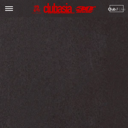
Club / 
Live