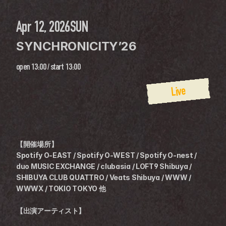
Apr 12, 2026
SUN
SYNCHRONICITY’26
open
13:00
 / 
start
13:00
Live
【開催場所】
Spotify O-EAST / Spotify O-WEST / Spotify O-nest / 
duo MUSIC EXCHANGE / clubasia / LOFT9 Shibuya / 
SHIBUYA CLUB QUATTRO / Veats Shibuya / WWW / 
WWWX / TOKIO TOKYO 他
【出演アーティスト】