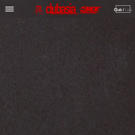
Club / 
Live