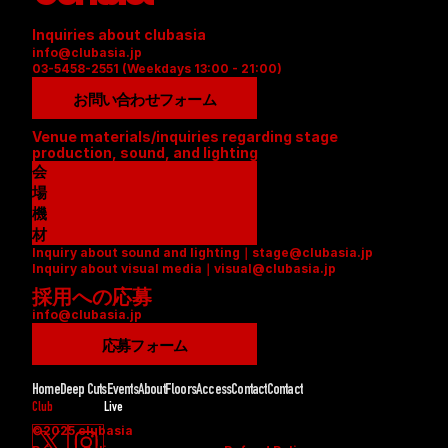
Inquiries about clubasia
info@clubasia.jp
03-5458-2551 (Weekdays 13:00 - 21:00)
お問い合わせフォーム
Venue materials/inquiries regarding stage 
production, sound, and lighting
会
場
資
機
料
材
Inquiry about sound and lighting｜stage@clubasia.jp
(
リ
Inquiry about visual media｜visual@clubasia.jp
P
ス
採用への応募
D
ト
info@clubasia.jp
F
(
)
P
応募フォーム
D
F
Home
Deep Cuts
Events
About
Floors
Access
Contact
Contact
)
Club
Live
©2025 clubasia