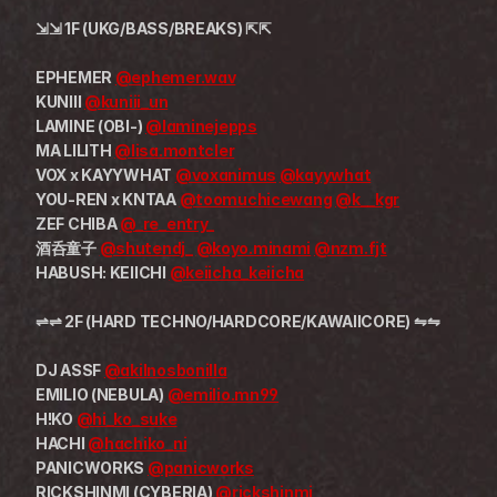
⇲⇲ 1F (UKG/BASS/BREAKS) ⇱⇱
EPHEMER 
@ephemer.wav
KUNIII 
@kuniii_un
LAMINE (OBI-) 
@laminejepps
MA LILITH 
@lisa.montcler
VOX x KAYYWHAT 
@voxanimus
@kayywhat
YOU-REN x KNTAA 
@toomuchicewang
@k__kgr
ZEF CHIBA 
@_re_entry_
酒呑童子 
@shutendj_
@koyo.minami
@nzm.fjt
HABUSH: KEIICHI 
@keiicha_keiicha
⇌⇌ 2F (HARD TECHNO/HARDCORE/KAWAIICORE) ⇋⇋
DJ ASSF 
@akilnosbonilla
EMILIO (NEBULA) 
@emilio.mn99
H!KO 
@hi_ko_suke
HACHI 
@hachiko_ni
PANICWORKS 
@panicworks
RICKSHINMI (CYBERIA) 
@rickshinmi