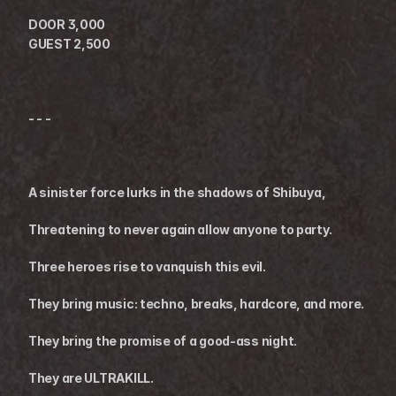
DOOR 3,000
GUEST 2,500
- - - 
A sinister force lurks in the shadows of Shibuya,
Threatening to never again allow anyone to party.
Three heroes rise to vanquish this evil.
They bring music: techno, breaks, hardcore, and more.
They bring the promise of a good-ass night.
They are ULTRAKILL.