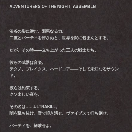
ADVENTURERS OF THE NIGHT, ASSEMBLE!
渋谷の影に潜む、邪悪なる力。
二度とパーティを許さぬと、世界を闇に包まんとする。
だが、その時——立ち上がった三人の戦士たち。
彼らの武器は音楽。
テクノ、ブレイクス、ハードコア——そして未知なるサウン
ド。
彼らは約束する。
クソ楽しい夜を。
その名は……ULTRAKILL。
闇を撃ち抜け。音で叩き潰せ。ヴァイブスで打ち倒せ。
パーティを、解放せよ。