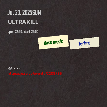
Jul 20, 2025
SUN
ULTRAKILL
open
22:30
 / 
start
23:00
Bass music
Techno
RA > > >
https://ja.ra.co/events/2208795
- - - 