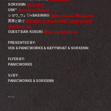
SORXXNN 
@sorxxnn
USK° 
@octopusflyaway
シヨウ_ウ』♡×BASiRiNO 
@siyoou.uzzz
@basi.rino
冥界と紡ぐ 
@meikai_tsumugu
@917_yakubyogami
@hellboy._03
GUEST BAR: KUSUKI 
@ksk_camphortree
PRESENTED BY:
VOX & PANICWORKS & KAYYWHAT & SORXXNN
FLYER BY:
PANICWORKS
VJ BY:
PANICWORKS & SORXXNN
- - - 