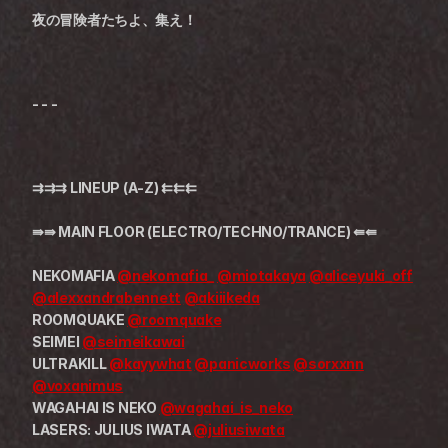
夜の冒険者たちよ、集え！
- - - 
⇉⇉⇉ LINEUP (A-Z) ⇇⇇⇇
⇛⇛ MAIN FLOOR (ELECTRO/TECHNO/TRANCE) ⇚⇚
NEKOMAFIA 
@nekomafia_
@miotakaya
@aliceyuki_off
@alexxandrabennett
@akiiikeda
ROOMQUAKE 
@roomquake
SEIMEI 
@seimeikawai
ULTRAKILL 
@kayywhat
@panicworks
@sorxxnn
@voxanimus
WAGAHAI IS NEKO 
@wagahai_is_neko
LASERS: JULIUS IWATA 
@juliusiwata