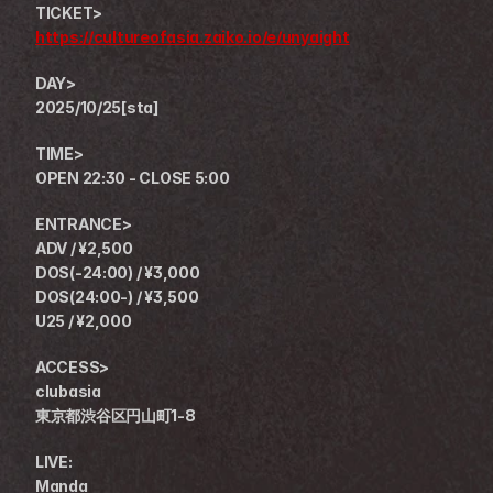
TICKET>
https://cultureofasia.zaiko.io/e/unyaight
DAY>
2025/10/25[sta]
TIME>
OPEN 22:30 - CLOSE 5:00
ENTRANCE>
ADV / ¥2,500
DOS(-24:00) / ¥3,000
DOS(24:00-) / ¥3,500
U25 / ¥2,000
ACCESS>
clubasia
東京都渋谷区円山町1-8
LIVE:
Manda 