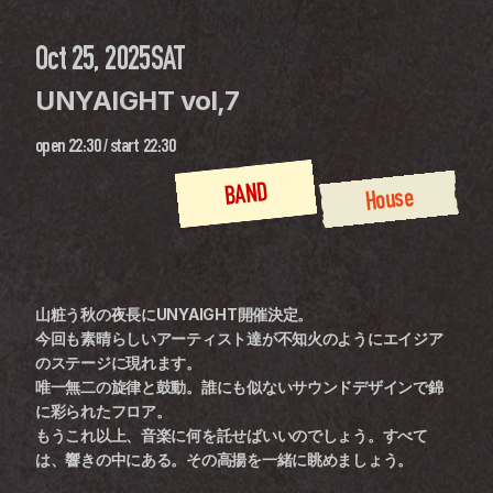
Oct 25, 2025
SAT
UNYAIGHT vol,7
open
22:30
 / 
start
22:30
BAND
House
山粧う秋の夜長にUNYAIGHT開催決定。
今回も素晴らしいアーティスト達が不知火のようにエイジア
のステージに現れます。
唯一無二の旋律と鼓動。誰にも似ないサウンドデザインで錦
に彩られたフロア。
もうこれ以上、音楽に何を託せばいいのでしょう。すべて
は、響きの中にある。その高揚を一緒に眺めましょう。