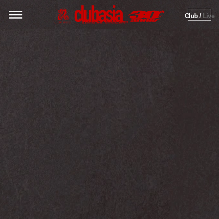
Club / 
Live