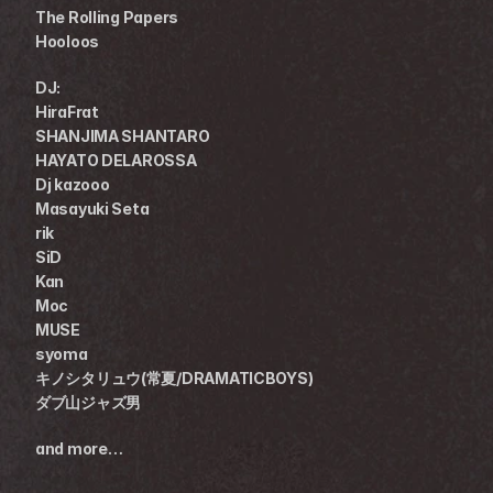
The Rolling Papers 
Hooloos
DJ:
HiraFrat 
SHANJIMA SHANTARO
HAYATO DELAROSSA 
Dj kazooo 
Masayuki Seta 
rik
SiD 
Kan
Moc 
MUSE
syoma 
キノシタリュウ(常夏/DRAMATICBOYS) 
ダブ山ジャズ男 
and more…