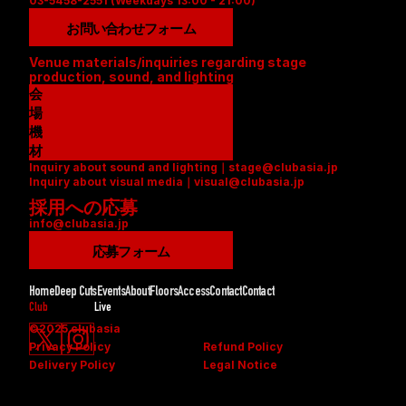
03-5458-2551 (Weekdays 13:00 - 21:00)
お問い合わせフォーム
Venue materials/inquiries regarding stage 
production, sound, and lighting
会
場
資
機
料
材
Inquiry about sound and lighting｜stage@clubasia.jp
(
リ
Inquiry about visual media｜visual@clubasia.jp
P
ス
採用への応募
D
ト
info@clubasia.jp
F
(
)
P
応募フォーム
D
F
Home
Deep Cuts
Events
About
Floors
Access
Contact
Contact
)
Club
Live
©2025 clubasia
Privacy Policy
Refund Policy
Delivery Policy
Legal Notice