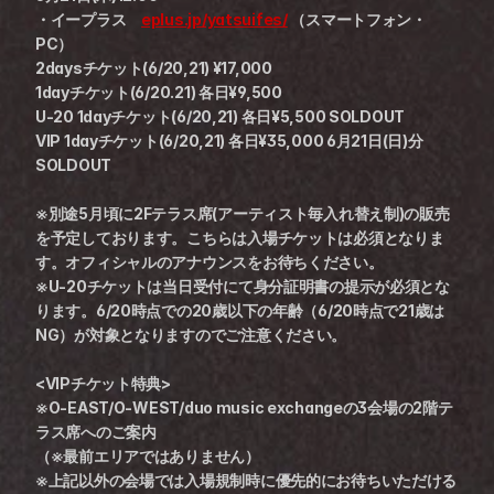
・イープラス　
eplus.jp/yatsuifes/
 （スマートフォン・
PC）
2daysチケット(6/20,21) ¥17,000
1dayチケット(6/20.21) 各日¥9,500
U-20 1dayチケット(6/20,21) 各日¥5,500 SOLDOUT
VIP 1dayチケット(6/20,21) 各日¥35,000 6月21日(日)分
SOLDOUT
※別途5月頃に2Fテラス席(アーティスト毎入れ替え制)の販売
を予定しております。こちらは入場チケットは必須となりま
す。オフィシャルのアナウンスをお待ちください。
※U-20チケットは当日受付にて身分証明書の提示が必須とな
ります。6/20時点での20歳以下の年齢（6/20時点で21歳は
NG）が対象となりますのでご注意ください。
<VIPチケット特典>
※O-EAST/O-WEST/duo music exchangeの3会場の2階テ
ラス席へのご案内
（※最前エリアではありません）
※上記以外の会場では入場規制時に優先的にお待ちいただける