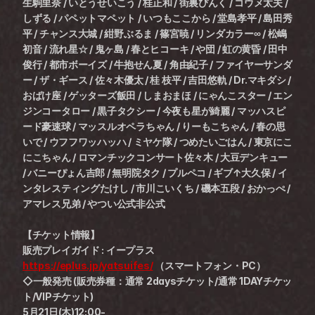
生駒里奈 / いとうせいこう / 桂正和 / 街裏ぴんく / コウメ太夫 / 
しずる / パペットマペット / いつもここから / 堂島孝平 / 島田秀
平 / チャンス大城 / 紺野ぶるま / 篠宮暁 / リンダカラー∞ / 松嶋
初音 / 流れ星☆ / 鬼ヶ島 / 春とヒコーキ / や団 / 虹の黄昏 / 田中
俊行 / 都市ボーイズ / 牛抱せん夏 / 角由紀子 / ファイヤーサンダ
ー / ザ・ギース / 佐々木優太 / 桂 枝平 / 吉田悠軌 / Dr.マキダシ / 
おばけ座 / ゲッターズ飯田 / しまおまほ / にゃんこスター / エン
ジンコータロー / 黒子タクシー / 今夜も星が綺麗 / マッハスピ
ード豪速球 / マッスルオペラちゃん / りーもこちゃん / 春の思
いで / ウフフワッハッハ / ミヤケ隊 / つめたいごはん / 東京にこ
にこちゃん / ロマンチックコンサート佐々木 / 大豆デンキュー 
/ バニーぴょん吉郎 / 無明院タク / プルペコ / ギブ↑大久保 / イ
ンタレスティングたけし / 市川こいくち / 磯本五段 / おかっぺ / 
アマレス兄弟 / やつい公式非公式
【チケット情報】
販売プレイガイド : イープラス　
https://eplus.jp/yatsuifes/
 （スマートフォン・PC）
◇一般発売 (販売券種：通常 2daysチケット/通常 1DAYチケッ
ト/VIPチケット)
5月21日(木)12:00-