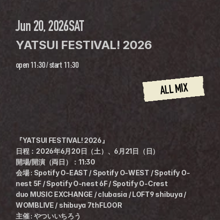
Jun 20, 2026
SAT
YATSUI FESTIVAL! 2026
open
11:30
 / 
start
11:30
ALL MIX
『YATSUI FESTIVAL! 2026』
日程：2026年6月20日（土）、6月21日（日）
開場/開演（両日）：11:30
会場 : Spotify O-EAST / Spotify O-WEST / Spotify O-
nest 5F / Spotify O-nest 6F / Spotify O-Crest
duo MUSIC EXCHANGE / clubasia / LOFT9 shibuya / 
WOMBLIVE / shibuya 7thFLOOR
主催 : やついいちろう