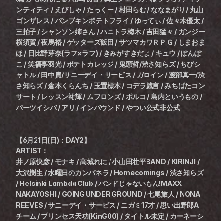
ンティティ / えびしゃ / たっくー / 村田らむ / ななまがり / 丸山
ゴンザレス / パンプキンポテトフライ / ゆってぃ / 佐々木優太 / 
三拍子 / シャンソン姉さん / ハニトラ梅木 / 吉田猛々 / ガンジー
横須賀 / 夜馬裕 / ゲッターズ飯田 / サツマカワＲＰＧ / しまおま
ほ / 日比野芽奈(ラフ×ラフ) / きみがすきだよ / キュウ / ぽんぽ
こ / 笑福亭羽光 / ポテトカレッジ / 鬼頭哲/渋さ知らズ / ちびシ
ャトル / 田中貴/サニーデイ・サービス / ガロイン / 渡部真一/渋
さ知らズ / 倉本くらんち / 玉置標本 / コデラ戯言 / みちばたコン
サート / レッスン祐輝 / ムフロンズ / ポルコ / 島内というもの / 
パーツイシバ / アリ / インバウンド / やつい公式非公式
【6月21日(日)：DAY2】
ARTIST：
井ノ原快彦 / モナキ / 高城れに / 小山田壮平BAND / KIRINJI / 
大沢樹生 / 水曜日のカンパネラ / Homecomings / 渋さ知らズ 
/ Helsinki Lambda Club / バンドじゃないもん!MAXX 
NAKAYOSHI / GOING UNDER GROUND / 七尾旅人 / NONA 
REEVES / サニーデイ・サービス / ニガミ17才 / 思い出野郎A
チーム / プリンセス天功(KinG00) / タイトル未定 / カーネーシ