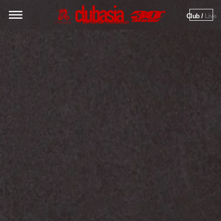
Club / 
Live