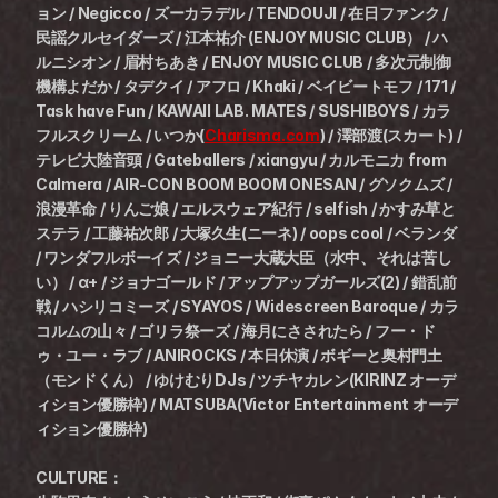
ョン / Negicco / ズーカラデル / TENDOUJI / 在日ファンク / 
民謡クルセイダーズ / 江本祐介 (ENJOY MUSIC CLUB） / ハ
ルニシオン / 眉村ちあき / ENJOY MUSIC CLUB / 多次元制御
機構よだか / タデクイ / アフロ / Khaki / ベイビートモフ / 171 / 
Task have Fun / KAWAII LAB. MATES / SUSHIBOYS / カラ
フルスクリーム / いつか(
Charisma.com
) / 澤部渡(スカート) / 
テレビ大陸音頭 / Gateballers / xiangyu / カルモニカ from 
Calmera / AIR-CON BOOM BOOM ONESAN / グソクムズ / 
浪漫革命 / りんご娘 / エルスウェア紀行 / selfish / かすみ草と
ステラ / 工藤祐次郎 / 大塚久生(ニーネ) / oops cool / ベランダ 
/ ワンダフルボーイズ / ジョニー大蔵大臣（水中、それは苦し
い） / α+ / ジョナゴールド / アップアップガールズ(2) / 錯乱前
戦 / ハシリコミーズ / SYAYOS / Widescreen Baroque / カラ
コルムの山々 / ゴリラ祭ーズ / 海月にさされたら / フー・ド
ゥ・ユー・ラブ / ANIROCKS / 本日休演 / ボギーと奥村門土
（モンドくん） / ゆけむりDJs / ツチヤカレン(KIRINZ オーデ
ィション優勝枠) / MATSUBA(Victor Entertainment オーデ
ィション優勝枠)
CULTURE：