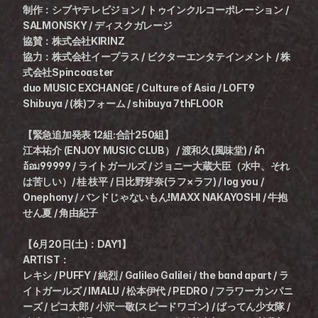
制作：シブヤテレビジョン / トゥインクルコーポレーション / 
SALMONSKY / ディスクガレージ
協賛：株式会社KIRINZ
協力：株式会社イープラス / ビクターエンタテインメント / 株
式会社Spincoaster
duo MUSIC EXCHANGE / Culture of Asia / LOFT9 
Shibuya / (株)フォーム / shibuya 7thFLOOR
【緊急追加発表 12組:合計250組】
江本祐介 (ENJOY MUSIC CLUB） / 渡和久(風味堂) / ผ้า
อ้อม99999 / ライトガールズ / ジョニー大蔵大臣（水中、それ
は苦しい）/ 桂 枝平 / 日比野芽奈(ラフ×ラフ) / log you / 
Onephony / バンドじゃないもん!MAXX NAKAYOSHI / 牛抱
せん夏 / 角由紀子
【6月20日(土)：DAY1】
ARTIST：
レキシ / PUFFY / 純烈 / Galileo Galilei / the band apart / ラ
イトガールズ / IMALU / 松本伊代 / PEDRO / フラワーカンパニ
ーズ / ピコ太郎 / 小沢一敬(スピードワゴン) / ばってん少女隊 / 