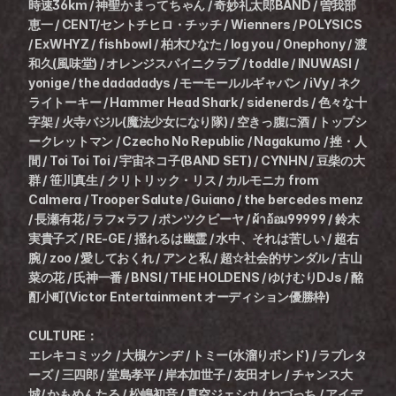
時速36km / 神聖かまってちゃん / 奇妙礼太郎BAND / 曽我部
恵一 / CENT/セントチヒロ・チッチ / Wienners / POLYSICS 
/ ExWHYZ / fishbowl / 柏木ひなた / log you / Onephony / 渡
和久(風味堂) / オレンジスパイニクラブ / toddle / INUWASI / 
yonige / the dadadadys / モーモールルギャバン / iVy / ネク
ライトーキー / Hammer Head Shark / sidenerds / 色々な十
字架 / 火寺バジル(魔法少女になり隊) / 空きっ腹に酒 / トップシ
ークレットマン / Czecho No Republic / Nagakumo / 挫・人
間 / Toi Toi Toi / 宇宙ネコ子(BAND SET) / CYNHN / 豆柴の大
群 / 笹川真生 / クリトリック・リス / カルモニカ from 
Calmera / Trooper Salute / Guiano / the bercedes menz 
/ 長瀬有花 / ラフ×ラフ / ポンツクピーヤ / ผ้าอ้อม99999 / 鈴木
実貴子ズ / RE-GE / 揺れるは幽霊 / 水中、それは苦しい / 超右
腕 / zoo / 愛しておくれ / アンと私 / 超☆社会的サンダル / 古山
菜の花 / 氏神一番 / BNSI / THE HOLDENS / ゆけむりDJs / 酩
酊小町(Victor Entertainment オーディション優勝枠)
CULTURE：
エレキコミック / 大槻ケンヂ / トミー(水溜りボンド) / ラブレタ
ーズ / 三四郎 / 堂島孝平 / 岸本加世子 / 友田オレ / チャンス大
城/ かもめんたる / 松嶋初音 / 真空ジェシカ / ねづっち / アイデ