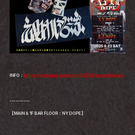
INFO：
https://clubasia.jp/events/250823nyandladope
----------
【MAIN & 1F BAR FLOOR：NY DOPE】