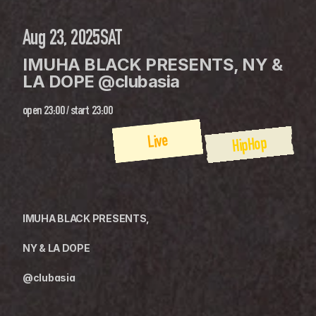
Aug 23, 2025
SAT
IMUHA BLACK PRESENTS, NY & 
LA DOPE @clubasia 
open
23:00
 / 
start
23:00
Live
HipHop
IMUHA BLACK PRESENTS,
NY & LA DOPE
@clubasia 