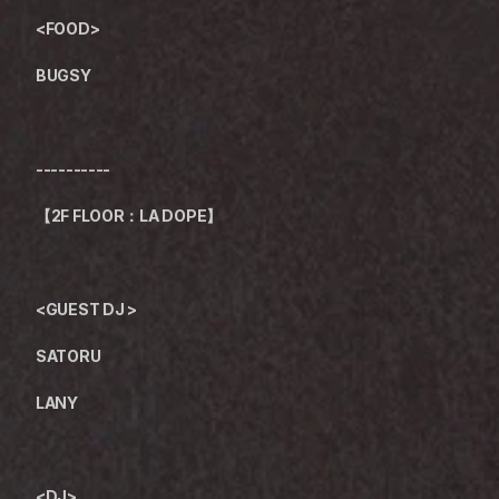
<FOOD>
BUGSY
----------
【2F FLOOR：LA DOPE】
<GUEST DJ >
SATORU 
LANY 
<DJ>