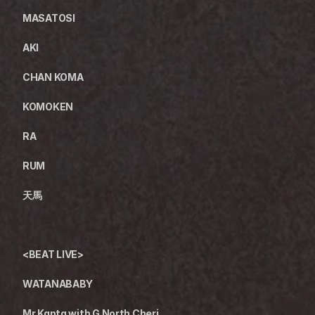
MASATOSI
AKI
CHAN KOMA
KOMOKEN
RA
RUM
天馬
<BEAT LIVE>
WATANABABY
Mr.Kanta with G North Cheri