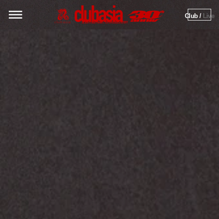
Club / 
Live