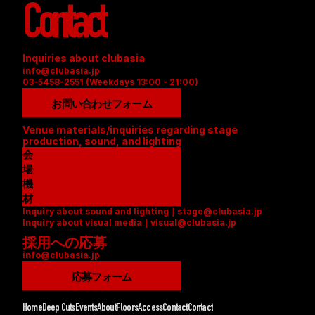
Contact
Inquiries about clubasia
info@clubasia.jp
03-5458-2551 (Weekdays 13:00 - 21:00)
お問い合わせフォーム
Venue materials/inquiries regarding stage 
production, sound, and lighting
会
場
資
機
料
材
Inquiry about sound and lighting｜stage@clubasia.jp
(
リ
Inquiry about visual media｜visual@clubasia.jp
P
ス
採用への応募
D
ト
info@clubasia.jp
F
(
)
P
応募フォーム
D
F
Home
Deep Cuts
Events
About
Floors
Access
Contact
Contact