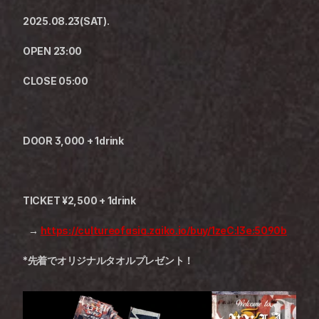
2025.08.23(SAT).
OPEN 23:00
CLOSE 05:00
DOOR 3,000 + 1drink
TICKET ¥2,500 + 1drink
   → 
https://cultureofasia.zaiko.io/buy/1zeC:I3e:5090b
*先着でオリジナルタオルプレゼント！