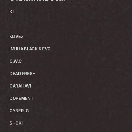
K.I
<LIVE>
IMUHA BLACK & EVO
C.W.C
DEAD FRESH
GARAHAVI
DOPEMENT
CYBER-G
SHOKI