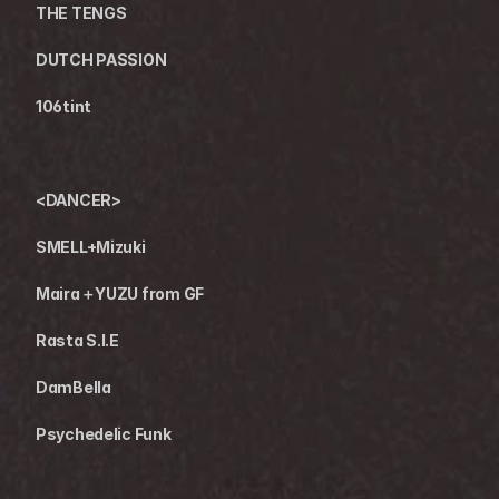
THE TENGS
DUTCH PASSION
106tint
<DANCER>
SMELL+Mizuki
Maira＋YUZU from GF
Rasta S.I.E
DamBella
Psychedelic Funk